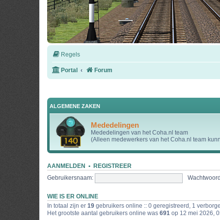
Regels
Portal
Forum
ALGEMENE ZAKEN
Mededelingen
Mededelingen van het Coha.nl team
(Alleen medewerkers van het Coha.nl team kunne
AANMELDEN
•
REGISTREER
Gebruikersnaam:
Wachtwoord
WIE IS ER ONLINE
In totaal zijn er
19
gebruikers online :: 0 geregistreerd, 1 verbor
Het grootste aantal gebruikers online was
691
op 12 mei 2026, 0