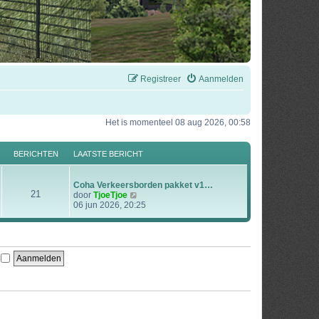
Registreer
Aanmelden
Het is momenteel 08 aug 2026, 00:58
BERICHTEN
LAATSTE BERICHT
Coha Verkeersborden pakket v1…
21
B
door
TjoeTjoe
e
06 jun 2026, 20:25
k
i
j
k
l
n
a
a
t
s
t
e