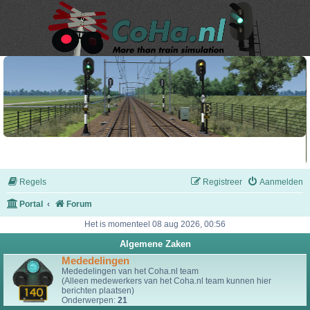
Regels
Registreer
Aanmelden
Portal
Forum
Het is momenteel 08 aug 2026, 00:56
Algemene Zaken
Mededelingen
Mededelingen van het Coha.nl team
(Alleen medewerkers van het Coha.nl team kunnen hier
berichten plaatsen)
Onderwerpen:
21