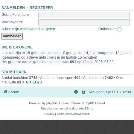
AANMELDEN
•
REGISTREER
Gebruikersnaam:
Wachtwoord:
Ik ben mijn wachtwoord vergeten
Onthouden
WIE IS ER ONLINE
In totaal zijn er
19
gebruikers online :: 0 geregistreerd, 1 verborgen en 18 gasten
(gebaseerd op actieve gebruikers in de laatste 15 minuten)
Het grootste aantal gebruikers online was
691
op 12 mei 2026, 05:33
STATISTIEKEN
Aantal berichten
3744
• Aantal onderwerpen
404
• Aantal leden
7462
• Ons
nieuwste lid is
ATHEG73
Forum
Alle tijden zijn
UTC+02:00
Powered by
phpBB
® Forum Software © phpBB Limited
Nederlandse vertaling door
phpBB.nl
.
Privacy
|
Gebruikersvoorwaarden