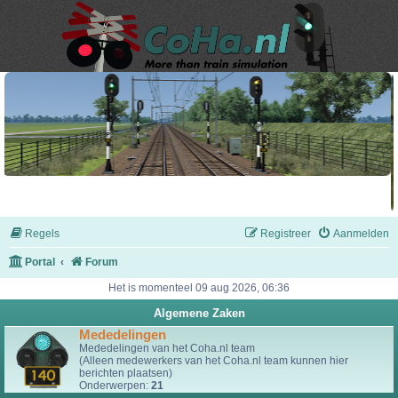
Regels
Registreer
Aanmelden
Portal
Forum
Het is momenteel 09 aug 2026, 06:36
Algemene Zaken
Mededelingen
Mededelingen van het Coha.nl team
(Alleen medewerkers van het Coha.nl team kunnen hier
berichten plaatsen)
Onderwerpen:
21