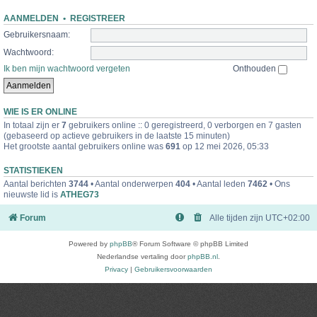
AANMELDEN
•
REGISTREER
Gebruikersnaam:
Wachtwoord:
Ik ben mijn wachtwoord vergeten
Onthouden
WIE IS ER ONLINE
In totaal zijn er
7
gebruikers online :: 0 geregistreerd, 0 verborgen en 7 gasten
(gebaseerd op actieve gebruikers in de laatste 15 minuten)
Het grootste aantal gebruikers online was
691
op 12 mei 2026, 05:33
STATISTIEKEN
Aantal berichten
3744
• Aantal onderwerpen
404
• Aantal leden
7462
• Ons
nieuwste lid is
ATHEG73
Forum
Alle tijden zijn
UTC+02:00
Powered by
phpBB
® Forum Software © phpBB Limited
Nederlandse vertaling door
phpBB.nl
.
Privacy
|
Gebruikersvoorwaarden