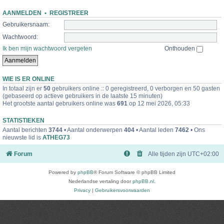
AANMELDEN
•
REGISTREER
Gebruikersnaam:
Wachtwoord:
Ik ben mijn wachtwoord vergeten
Onthouden
WIE IS ER ONLINE
In totaal zijn er
50
gebruikers online :: 0 geregistreerd, 0 verborgen en 50 gasten
(gebaseerd op actieve gebruikers in de laatste 15 minuten)
Het grootste aantal gebruikers online was
691
op 12 mei 2026, 05:33
STATISTIEKEN
Aantal berichten
3744
• Aantal onderwerpen
404
• Aantal leden
7462
• Ons
nieuwste lid is
ATHEG73
Forum
Alle tijden zijn
UTC+02:00
Powered by
phpBB
® Forum Software © phpBB Limited
Nederlandse vertaling door
phpBB.nl
.
Privacy
|
Gebruikersvoorwaarden