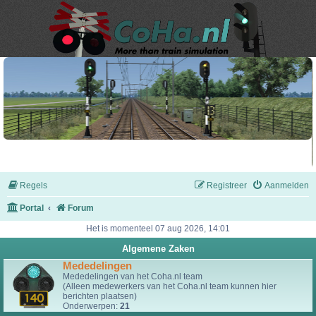
Regels
Registreer
Aanmelden
Portal
Forum
Het is momenteel 07 aug 2026, 14:01
Algemene Zaken
Mededelingen
Mededelingen van het Coha.nl team
(Alleen medewerkers van het Coha.nl team kunnen hier
berichten plaatsen)
Onderwerpen:
21