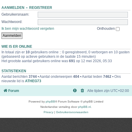
AANMELDEN
•
REGISTREER
Gebruikersnaam:
Wachtwoord:
Ik ben mijn wachtwoord vergeten
Onthouden
WIE IS ER ONLINE
In totaal zijn er
10
gebruikers online :: 0 geregistreerd, 0 verborgen en 10 gasten
(gebaseerd op actieve gebruikers in de laatste 15 minuten)
Het grootste aantal gebruikers online was
691
op 12 mei 2026, 05:33
STATISTIEKEN
Aantal berichten
3744
• Aantal onderwerpen
404
• Aantal leden
7462
• Ons
nieuwste lid is
ATHEG73
Forum
Alle tijden zijn
UTC+02:00
Powered by
phpBB
® Forum Software © phpBB Limited
Nederlandse vertaling door
phpBB.nl
.
Privacy
|
Gebruikersvoorwaarden