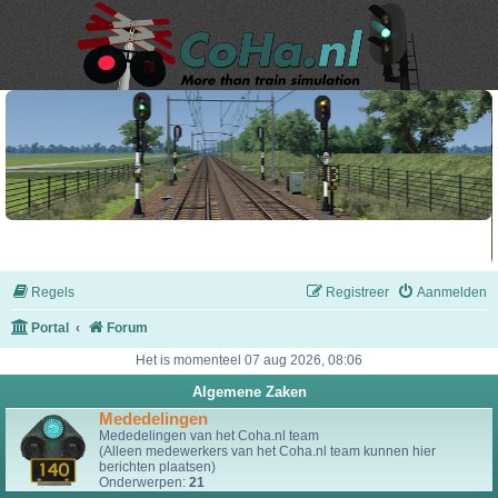
Regels
Registreer
Aanmelden
Portal
Forum
Het is momenteel 07 aug 2026, 08:06
Algemene Zaken
Mededelingen
Mededelingen van het Coha.nl team
(Alleen medewerkers van het Coha.nl team kunnen hier
berichten plaatsen)
Onderwerpen:
21