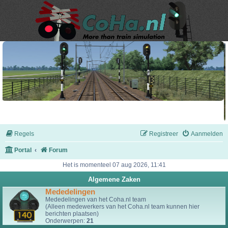
Regels
Registreer
Aanmelden
Portal
Forum
Het is momenteel 07 aug 2026, 11:41
Algemene Zaken
Mededelingen
Mededelingen van het Coha.nl team
(Alleen medewerkers van het Coha.nl team kunnen hier
berichten plaatsen)
Onderwerpen:
21