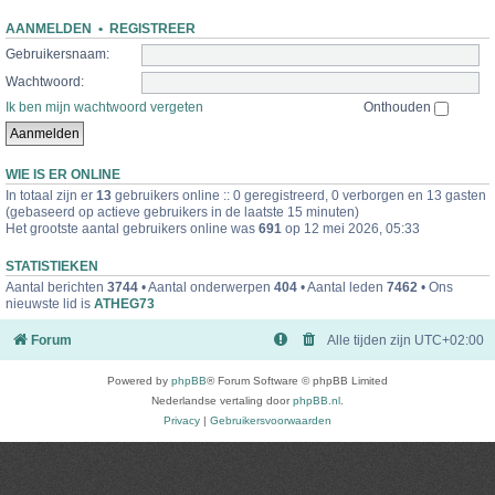
AANMELDEN
•
REGISTREER
Gebruikersnaam:
Wachtwoord:
Ik ben mijn wachtwoord vergeten
Onthouden
WIE IS ER ONLINE
In totaal zijn er
13
gebruikers online :: 0 geregistreerd, 0 verborgen en 13 gasten
(gebaseerd op actieve gebruikers in de laatste 15 minuten)
Het grootste aantal gebruikers online was
691
op 12 mei 2026, 05:33
STATISTIEKEN
Aantal berichten
3744
• Aantal onderwerpen
404
• Aantal leden
7462
• Ons
nieuwste lid is
ATHEG73
Forum
Alle tijden zijn
UTC+02:00
Powered by
phpBB
® Forum Software © phpBB Limited
Nederlandse vertaling door
phpBB.nl
.
Privacy
|
Gebruikersvoorwaarden