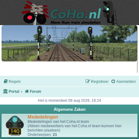
Regels
Registreer
Aanmelden
Portal
Forum
Het is momenteel 08 aug 2026, 18:24
Algemene Zaken
Mededelingen
Mededelingen van het Coha.nl team
(Alleen medewerkers van het Coha.nl team kunnen hier
berichten plaatsen)
Onderwerpen:
21