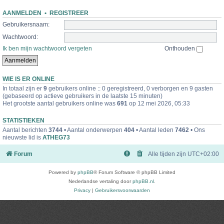
AANMELDEN
•
REGISTREER
Gebruikersnaam:
Wachtwoord:
Ik ben mijn wachtwoord vergeten
Onthouden
WIE IS ER ONLINE
In totaal zijn er
9
gebruikers online :: 0 geregistreerd, 0 verborgen en 9 gasten
(gebaseerd op actieve gebruikers in de laatste 15 minuten)
Het grootste aantal gebruikers online was
691
op 12 mei 2026, 05:33
STATISTIEKEN
Aantal berichten
3744
• Aantal onderwerpen
404
• Aantal leden
7462
• Ons
nieuwste lid is
ATHEG73
Forum
Alle tijden zijn
UTC+02:00
Powered by
phpBB
® Forum Software © phpBB Limited
Nederlandse vertaling door
phpBB.nl
.
Privacy
|
Gebruikersvoorwaarden