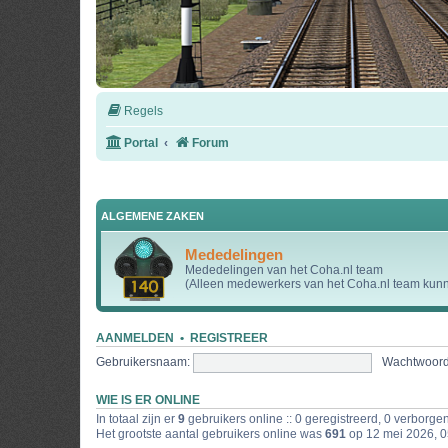
Regels
Portal
Forum
ALGEMENE ZAKEN
Mededelingen
Mededelingen van het Coha.nl team
(Alleen medewerkers van het Coha.nl team kunne
AANMELDEN
•
REGISTREER
Gebruikersnaam:
Wachtwoord
WIE IS ER ONLINE
In totaal zijn er
9
gebruikers online :: 0 geregistreerd, 0 verborge
Het grootste aantal gebruikers online was
691
op 12 mei 2026, 0