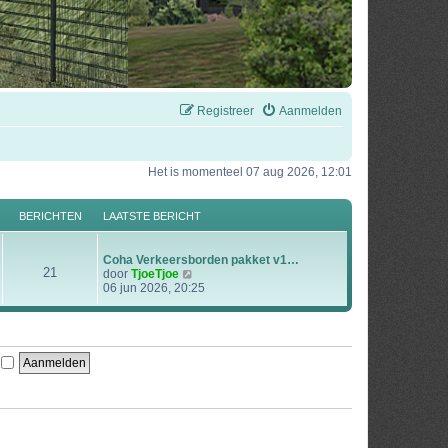
Registreer
Aanmelden
Het is momenteel 07 aug 2026, 12:01
BERICHTEN
LAATSTE BERICHT
Coha Verkeersborden pakket v1…
21
B
door
TjoeTjoe
e
06 jun 2026, 20:25
k
i
j
k
l
n
a
a
t
s
t
e