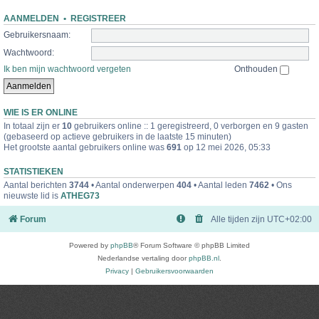
AANMELDEN
•
REGISTREER
Gebruikersnaam:
Wachtwoord:
Ik ben mijn wachtwoord vergeten
Onthouden
WIE IS ER ONLINE
In totaal zijn er
10
gebruikers online :: 1 geregistreerd, 0 verborgen en 9 gasten
(gebaseerd op actieve gebruikers in de laatste 15 minuten)
Het grootste aantal gebruikers online was
691
op 12 mei 2026, 05:33
STATISTIEKEN
Aantal berichten
3744
• Aantal onderwerpen
404
• Aantal leden
7462
• Ons
nieuwste lid is
ATHEG73
Forum
Alle tijden zijn
UTC+02:00
Powered by
phpBB
® Forum Software © phpBB Limited
Nederlandse vertaling door
phpBB.nl
.
Privacy
|
Gebruikersvoorwaarden