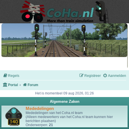
Regels
Registreer
Aanmelden
Portal
Forum
Het is momenteel 09 aug 2026, 01:26
Algemene Zaken
Mededelingen
Mededelingen van het Coha.nl team
(Alleen medewerkers van het Coha.nl team kunnen hier
berichten plaatsen)
Onderwerpen:
21