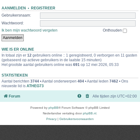
AANMELDEN
•
REGISTREER
Gebruikersnaam:
Wachtwoord:
Ik ben mijn wachtwoord vergeten
Onthouden
WIE IS ER ONLINE
In totaal zijn er
12
gebruikers online :: 1 geregistreerd, 0 verborgen en 11 gasten
(gebaseerd op actieve gebruikers in de laatste 15 minuten)
Het grootste aantal gebruikers online was
691
op 12 mei 2026, 05:33
STATISTIEKEN
Aantal berichten
3744
• Aantal onderwerpen
404
• Aantal leden
7462
• Ons
nieuwste lid is
ATHEG73
Forum
Alle tijden zijn
UTC+02:00
Powered by
phpBB
® Forum Software © phpBB Limited
Nederlandse vertaling door
phpBB.nl
.
Privacy
|
Gebruikersvoorwaarden