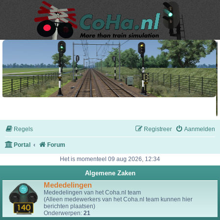
Regels
Registreer
Aanmelden
Portal
Forum
Het is momenteel 09 aug 2026, 12:34
Algemene Zaken
Mededelingen
Mededelingen van het Coha.nl team
(Alleen medewerkers van het Coha.nl team kunnen hier
berichten plaatsen)
Onderwerpen:
21