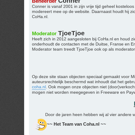
Conner
Beheerder
Conner is vanaf 2001 in zijn vrije tijd geheel kostel
modereert mee op de website. Daarnaast houdt hij zi
CoHa.nl.
TjoeTjoe
Moderator
Heeft zich in 2012 aangesloten bij CoHa.nl en houd zi
onderhoudt de contacten met de Duitse, Franse en Eng
Moderator team treedt TjoeTjoe ook op als moderator
Op deze site staan objecten speciaal gemaakt voor M
auteursrechtelijk beschermd wat inhoudt dat het geb
coha.nl
. Ook mogen onze objecten niet (door)verkocht
mogen niet worden meegegeven in Freeware en Paywar
Door de jaren heen hebben wij al vier andere w
~~ Het Team van Coha.nl ~~