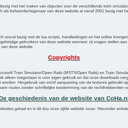
oos bezig met het maken van objecten voor de verschillende trein simula
ch als beheerder/eigenaar van deze website al vanaf 2001 bezig met 
ch vooral bezig met de lua scripts, handleidingen en het online breng
elstalige gebruikers van deze website wanneer zij vragen stellen aan o
 van deze website.
Copyrights
icrosoft Train Simulator/Open Rails (MSTS/Open Rails) en Train Simul
ruik alleen toegestaan is voor eigen gebruik en dat onze downloads 
 worden. Hergebruik van en/of aanpassing van de textures gebruikt op
e routes zonder schriftelijke toestemming van de rechthebbenden v
De geschiedenis van de website van CoHa.n
ebsites gehad en is dit dus onze vijfde website zover. Hieronder enkel