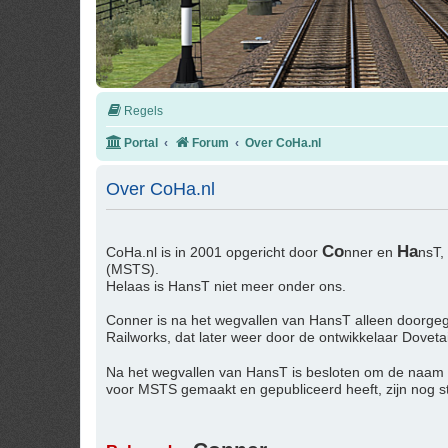
Regels
Portal
Forum
Over CoHa.nl
Over CoHa.nl
Co
Ha
CoHa.nl is in 2001 opgericht door
nner en
nsT,
(MSTS).
Helaas is HansT niet meer onder ons.
Conner is na het wegvallen van HansT alleen doorgeg
Railworks, dat later weer door de ontwikkelaar Dovet
Na het wegvallen van HansT is besloten om de naam
voor MSTS gemaakt en gepubliceerd heeft, zijn nog 