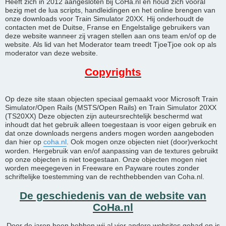
Heeft zich in 2012 aangesloten bij CoHa.nl en houd zich vooral
bezig met de lua scripts, handleidingen en het online brengen van
onze downloads voor Train Simulator 20XX. Hij onderhoudt de
contacten met de Duitse, Franse en Engelstalige gebruikers van
deze website wanneer zij vragen stellen aan ons team en/of op de
website. Als lid van het Moderator team treedt TjoeTjoe ook op als
moderator van deze website.
Copyrights
Op deze site staan objecten speciaal gemaakt voor Microsoft Train
Simulator/Open Rails (MSTS/Open Rails) en Train Simulator 20XX
(TS20XX) Deze objecten zijn auteursrechtelijk beschermd wat
inhoudt dat het gebruik alleen toegestaan is voor eigen gebruik en
dat onze downloads nergens anders mogen worden aangeboden
dan hier op
coha.nl
. Ook mogen onze objecten niet (door)verkocht
worden. Hergebruik van en/of aanpassing van de textures gebruikt
op onze objecten is niet toegestaan. Onze objecten mogen niet
worden meegegeven in Freeware en Payware routes zonder
schriftelijke toestemming van de rechthebbenden van Coha.nl.
De geschiedenis van de website van
CoHa.nl
Door de jaren heen hebben wij al vier andere websites gehad en is