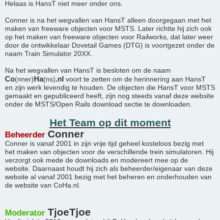
Helaas is HansT niet meer onder ons.
Conner is na het wegvallen van HansT alleen doorgegaan met het
maken van freeware objecten voor MSTS. Later richtte hij zich ook
op het maken van freeware objecten voor Railworks, dat later weer
door de ontwikkelaar Dovetail Games (DTG) is voortgezet onder de
naam Train Simulator 20XX.
Na het wegvallen van HansT is besloten om de naam
Co
Ha
.nl
(nner)
(ns)
voort te zetten om de herinnering aan HansT
en zijn werk levendig te houden. De objecten die HansT voor MSTS
gemaakt en gepubliceerd heeft, zijn nog steeds vanaf deze website
onder de MSTS/Open Rails download sectie te downloaden.
Het Team op dit moment
Conner
Beheerder
Conner is vanaf 2001 in zijn vrije tijd geheel kosteloos bezig met
het maken van objecten voor de verschillende trein simulatoren. Hij
verzorgt ook mede de downloads en modereert mee op de
website. Daarnaast houdt hij zich als beheerder/eigenaar van deze
website al vanaf 2001 bezig met het beheren en onderhouden van
de website van CoHa.nl.
TjoeTjoe
Moderator