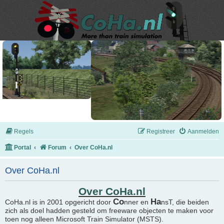
Regels
Registreer
Aanmelden
Portal
Forum
Over CoHa.nl
Over CoHa.nl
Over CoHa.nl
Co
Ha
CoHa.nl is in 2001 opgericht door
nner en
nsT, die beiden
zich als doel hadden gesteld om freeware objecten te maken voor
toen nog alleen Microsoft Train Simulator (MSTS).