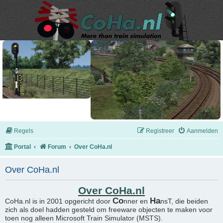
Regels
Registreer
Aanmelden
Portal
Forum
Over CoHa.nl
Over CoHa.nl
Over CoHa.nl
Co
Ha
CoHa.nl is in 2001 opgericht door
nner en
nsT, die beiden
zich als doel hadden gesteld om freeware objecten te maken voor
toen nog alleen Microsoft Train Simulator (MSTS).