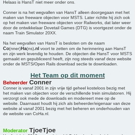
Helaas is HansT niet meer onder ons.
Conner is na het wegvallen van HansT alleen doorgegaan met het
maken van freeware objecten voor MSTS. Later richtte hij zich ook
op het maken van freeware objecten voor Railworks, dat later weer
door de ontwikkelaar Dovetail Games (DTG) is voortgezet onder de
naam Train Simulator 20XX.
Na het wegvallen van HansT is besloten om de naam
Co
Ha
.nl
(nner)
(ns)
voort te zetten om de herinnering aan HansT
en zijn werk levendig te houden. De objecten die HansT voor MSTS
gemaakt en gepubliceerd heeft, zijn nog steeds vanaf deze website
onder de MSTS/Open Rails download sectie te downloaden.
Het Team op dit moment
Conner
Beheerder
Conner is vanaf 2001 in zijn vrije tijd geheel kosteloos bezig met
het maken van objecten voor de verschillende trein simulatoren. Hij
verzorgt ook mede de downloads en modereert mee op de
website. Daarnaast houdt hij zich als beheerder/eigenaar van deze
website al vanaf 2001 bezig met het beheren en onderhouden van
de website van CoHa.nl.
TjoeTjoe
Moderator