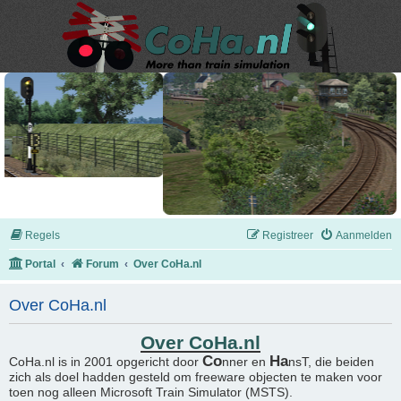
Regels
Registreer
Aanmelden
Portal
Forum
Over CoHa.nl
Over CoHa.nl
Over CoHa.nl
Co
Ha
CoHa.nl is in 2001 opgericht door
nner en
nsT, die beiden
zich als doel hadden gesteld om freeware objecten te maken voor
toen nog alleen Microsoft Train Simulator (MSTS).