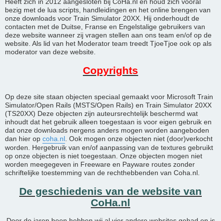
Heeft zich in 2012 aangesloten bij CoHa.nl en houd zich vooral
bezig met de lua scripts, handleidingen en het online brengen van
onze downloads voor Train Simulator 20XX. Hij onderhoudt de
contacten met de Duitse, Franse en Engelstalige gebruikers van
deze website wanneer zij vragen stellen aan ons team en/of op de
website. Als lid van het Moderator team treedt TjoeTjoe ook op als
moderator van deze website.
Copyrights
Op deze site staan objecten speciaal gemaakt voor Microsoft Train
Simulator/Open Rails (MSTS/Open Rails) en Train Simulator 20XX
(TS20XX) Deze objecten zijn auteursrechtelijk beschermd wat
inhoudt dat het gebruik alleen toegestaan is voor eigen gebruik en
dat onze downloads nergens anders mogen worden aangeboden
dan hier op
coha.nl
. Ook mogen onze objecten niet (door)verkocht
worden. Hergebruik van en/of aanpassing van de textures gebruikt
op onze objecten is niet toegestaan. Onze objecten mogen niet
worden meegegeven in Freeware en Payware routes zonder
schriftelijke toestemming van de rechthebbenden van Coha.nl.
De geschiedenis van de website van
CoHa.nl
Door de jaren heen hebben wij al vier andere websites gehad en is