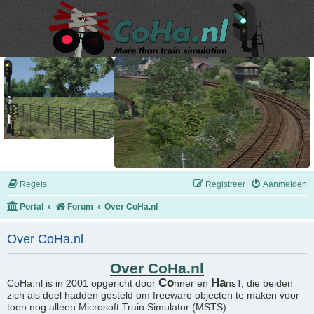
Regels
Registreer
Aanmelden
Portal
Forum
Over CoHa.nl
Over CoHa.nl
Over CoHa.nl
Co
Ha
CoHa.nl is in 2001 opgericht door
nner en
nsT, die beiden
zich als doel hadden gesteld om freeware objecten te maken voor
toen nog alleen Microsoft Train Simulator (MSTS).