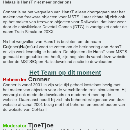
Helaas is HansT niet meer onder ons.
Conner is na het wegvallen van HansT alleen doorgegaan met het
maken van freeware objecten voor MSTS. Later richtte hij zich ook
op het maken van freeware objecten voor Railworks, dat later weer
door de ontwikkelaar Dovetail Games (DTG) is voortgezet onder de
naam Train Simulator 20XX.
Na het wegvallen van HansT is besloten om de naam
Co
Ha
.nl
(nner)
(ns)
voort te zetten om de herinnering aan HansT
en zijn werk levendig te houden. De objecten die HansT voor MSTS
gemaakt en gepubliceerd heeft, zijn nog steeds vanaf deze website
onder de MSTS/Open Rails download sectie te downloaden.
Het Team op dit moment
Conner
Beheerder
Conner is vanaf 2001 in zijn vrije tijd geheel kosteloos bezig met
het maken van objecten voor de verschillende trein simulatoren. Hij
verzorgt ook mede de downloads en modereert mee op de
website. Daarnaast houdt hij zich als beheerder/eigenaar van deze
website al vanaf 2001 bezig met het beheren en onderhouden van
de website van CoHa.nl.
TjoeTjoe
Moderator