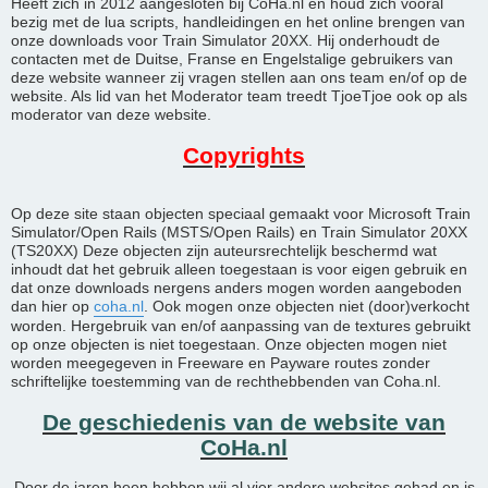
Heeft zich in 2012 aangesloten bij CoHa.nl en houd zich vooral
bezig met de lua scripts, handleidingen en het online brengen van
onze downloads voor Train Simulator 20XX. Hij onderhoudt de
contacten met de Duitse, Franse en Engelstalige gebruikers van
deze website wanneer zij vragen stellen aan ons team en/of op de
website. Als lid van het Moderator team treedt TjoeTjoe ook op als
moderator van deze website.
Copyrights
Op deze site staan objecten speciaal gemaakt voor Microsoft Train
Simulator/Open Rails (MSTS/Open Rails) en Train Simulator 20XX
(TS20XX) Deze objecten zijn auteursrechtelijk beschermd wat
inhoudt dat het gebruik alleen toegestaan is voor eigen gebruik en
dat onze downloads nergens anders mogen worden aangeboden
dan hier op
coha.nl
. Ook mogen onze objecten niet (door)verkocht
worden. Hergebruik van en/of aanpassing van de textures gebruikt
op onze objecten is niet toegestaan. Onze objecten mogen niet
worden meegegeven in Freeware en Payware routes zonder
schriftelijke toestemming van de rechthebbenden van Coha.nl.
De geschiedenis van de website van
CoHa.nl
Door de jaren heen hebben wij al vier andere websites gehad en is