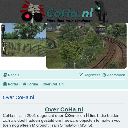
Regels
Registreer
Aanmelden
Portal
Forum
Over CoHa.nl
Over CoHa.nl
Over CoHa.nl
Co
Ha
CoHa.nl is in 2001 opgericht door
nner en
nsT, die beiden
zich als doel hadden gesteld om freeware objecten te maken voor
toen nog alleen Microsoft Train Simulator (MSTS).