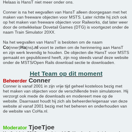
Helaas is HansT niet meer onder ons.
Conner is na het wegvallen van HansT alleen doorgegaan met het
maken van freeware objecten voor MSTS. Later richtte hij zich ook
op het maken van freeware objecten voor Railworks, dat later weer
door de ontwikkelaar Dovetail Games (DTG) is voortgezet onder de
naam Train Simulator 20XX.
Na het wegvallen van HansT is besloten om de naam
Co
Ha
.nl
(nner)
(ns)
voort te zetten om de herinnering aan HansT
en zijn werk levendig te houden. De objecten die HansT voor MSTS
gemaakt en gepubliceerd heeft, zijn nog steeds vanaf deze website
onder de MSTS/Open Rails download sectie te downloaden.
Het Team op dit moment
Conner
Beheerder
Conner is vanaf 2001 in zijn vrije tijd geheel kosteloos bezig met
het maken van objecten voor de verschillende trein simulatoren. Hij
verzorgt ook mede de downloads en modereert mee op de
website. Daarnaast houdt hij zich als beheerder/eigenaar van deze
website al vanaf 2001 bezig met het beheren en onderhouden van
de website van CoHa.nl.
TjoeTjoe
Moderator