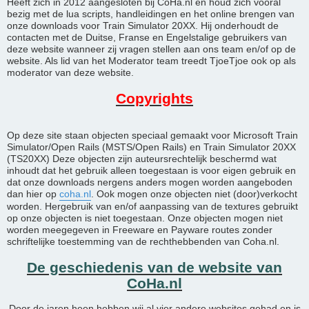
Heeft zich in 2012 aangesloten bij CoHa.nl en houd zich vooral
bezig met de lua scripts, handleidingen en het online brengen van
onze downloads voor Train Simulator 20XX. Hij onderhoudt de
contacten met de Duitse, Franse en Engelstalige gebruikers van
deze website wanneer zij vragen stellen aan ons team en/of op de
website. Als lid van het Moderator team treedt TjoeTjoe ook op als
moderator van deze website.
Copyrights
Op deze site staan objecten speciaal gemaakt voor Microsoft Train
Simulator/Open Rails (MSTS/Open Rails) en Train Simulator 20XX
(TS20XX) Deze objecten zijn auteursrechtelijk beschermd wat
inhoudt dat het gebruik alleen toegestaan is voor eigen gebruik en
dat onze downloads nergens anders mogen worden aangeboden
dan hier op
coha.nl
. Ook mogen onze objecten niet (door)verkocht
worden. Hergebruik van en/of aanpassing van de textures gebruikt
op onze objecten is niet toegestaan. Onze objecten mogen niet
worden meegegeven in Freeware en Payware routes zonder
schriftelijke toestemming van de rechthebbenden van Coha.nl.
De geschiedenis van de website van
CoHa.nl
Door de jaren heen hebben wij al vier andere websites gehad en is