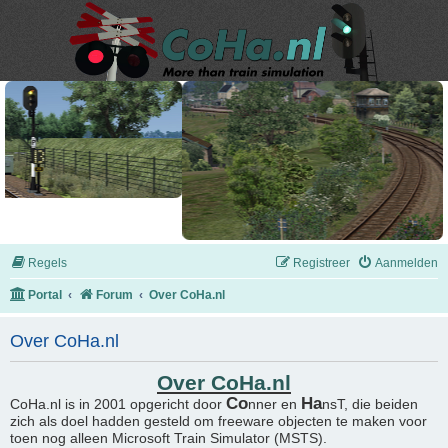
Regels
Registreer
Aanmelden
Portal
Forum
Over CoHa.nl
Over CoHa.nl
Over CoHa.nl
Co
Ha
CoHa.nl is in 2001 opgericht door
nner en
nsT, die beiden
zich als doel hadden gesteld om freeware objecten te maken voor
toen nog alleen Microsoft Train Simulator (MSTS).