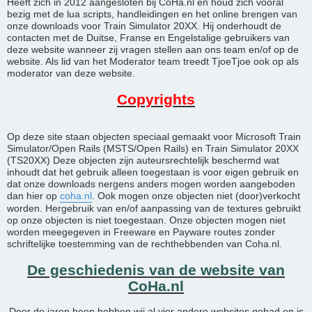
Heeft zich in 2012 aangesloten bij CoHa.nl en houd zich vooral
bezig met de lua scripts, handleidingen en het online brengen van
onze downloads voor Train Simulator 20XX. Hij onderhoudt de
contacten met de Duitse, Franse en Engelstalige gebruikers van
deze website wanneer zij vragen stellen aan ons team en/of op de
website. Als lid van het Moderator team treedt TjoeTjoe ook op als
moderator van deze website.
Copyrights
Op deze site staan objecten speciaal gemaakt voor Microsoft Train
Simulator/Open Rails (MSTS/Open Rails) en Train Simulator 20XX
(TS20XX) Deze objecten zijn auteursrechtelijk beschermd wat
inhoudt dat het gebruik alleen toegestaan is voor eigen gebruik en
dat onze downloads nergens anders mogen worden aangeboden
dan hier op
coha.nl
. Ook mogen onze objecten niet (door)verkocht
worden. Hergebruik van en/of aanpassing van de textures gebruikt
op onze objecten is niet toegestaan. Onze objecten mogen niet
worden meegegeven in Freeware en Payware routes zonder
schriftelijke toestemming van de rechthebbenden van Coha.nl.
De geschiedenis van de website van
CoHa.nl
Door de jaren heen hebben wij al vier andere websites gehad en is