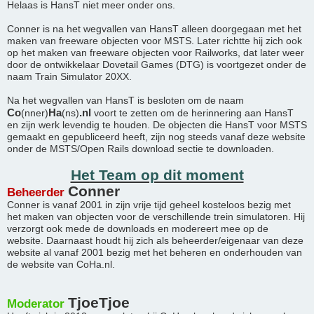
Helaas is HansT niet meer onder ons.
Conner is na het wegvallen van HansT alleen doorgegaan met het
maken van freeware objecten voor MSTS. Later richtte hij zich ook
op het maken van freeware objecten voor Railworks, dat later weer
door de ontwikkelaar Dovetail Games (DTG) is voortgezet onder de
naam Train Simulator 20XX.
Na het wegvallen van HansT is besloten om de naam
Co
Ha
.nl
(nner)
(ns)
voort te zetten om de herinnering aan HansT
en zijn werk levendig te houden. De objecten die HansT voor MSTS
gemaakt en gepubliceerd heeft, zijn nog steeds vanaf deze website
onder de MSTS/Open Rails download sectie te downloaden.
Het Team op dit moment
Conner
Beheerder
Conner is vanaf 2001 in zijn vrije tijd geheel kosteloos bezig met
het maken van objecten voor de verschillende trein simulatoren. Hij
verzorgt ook mede de downloads en modereert mee op de
website. Daarnaast houdt hij zich als beheerder/eigenaar van deze
website al vanaf 2001 bezig met het beheren en onderhouden van
de website van CoHa.nl.
TjoeTjoe
Moderator