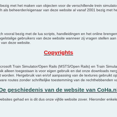
oos bezig met het maken van objecten voor de verschillende trein simula
ch als beheerder/eigenaar van deze website al vanaf 2001 bezig met 
ch vooral bezig met de lua scripts, handleidingen en het online breng
elstalige gebruikers van deze website wanneer zij vragen stellen aan o
 van deze website.
Copyrights
icrosoft Train Simulator/Open Rails (MSTS/Open Rails) en Train Simul
ruik alleen toegestaan is voor eigen gebruik en dat onze downloads 
 worden. Hergebruik van en/of aanpassing van de textures gebruikt op
e routes zonder schriftelijke toestemming van de rechthebbenden v
De geschiedenis van de website van CoHa.n
ebsites gehad en is dit dus onze vijfde website zover. Hieronder enkel