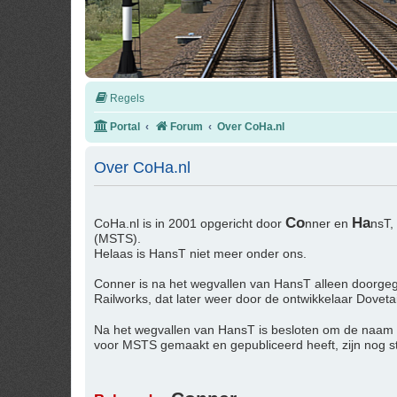
Regels
Portal
Forum
Over CoHa.nl
Over CoHa.nl
Co
Ha
CoHa.nl is in 2001 opgericht door
nner en
nsT,
(MSTS).
Helaas is HansT niet meer onder ons.
Conner is na het wegvallen van HansT alleen doorgeg
Railworks, dat later weer door de ontwikkelaar Dovet
Na het wegvallen van HansT is besloten om de naam
voor MSTS gemaakt en gepubliceerd heeft, zijn nog 