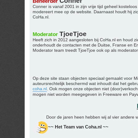
Conner
Beheerder
Conner is vanaf 2001 in zijn vrije tijd geheel kostel
modereert mee op de website. Daarnaast houdt hij zi
CoHa.nl.
TjoeTjoe
Moderator
Heeft zich in 2012 aangesloten bij CoHa.nl en houd zi
onderhoudt de contacten met de Duitse, Franse en Eng
Moderator team treedt TjoeTjoe ook op als moderator
Op deze site staan objecten speciaal gemaakt voor M
auteursrechtelijk beschermd wat inhoudt dat het geb
coha.nl
. Ook mogen onze objecten niet (door)verkocht
mogen niet worden meegegeven in Freeware en Paywar
Door de jaren heen hebben wij al vier andere w
~~ Het Team van Coha.nl ~~