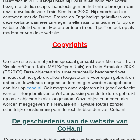
Heeft zich in 2012 aangesloten bij CoHa.nl en houd zich vooral
bezig met de lua scripts, handleidingen en het online brengen van
onze downloads voor Train Simulator 20XX. Hij onderhoudt de
contacten met de Duitse, Franse en Engelstalige gebruikers van
deze website wanneer zij vragen stellen aan ons team en/of op de
website. Als lid van het Moderator team treedt TjoeTjoe ook op als
moderator van deze website.
Copyrights
Op deze site staan objecten speciaal gemaakt voor Microsoft Train
Simulator/Open Rails (MSTS/Open Rails) en Train Simulator 20XX
(TS20XX) Deze objecten zijn auteursrechtelijk beschermd wat
inhoudt dat het gebruik alleen toegestaan is voor eigen gebruik en
dat onze downloads nergens anders mogen worden aangeboden
dan hier op
coha.nl
. Ook mogen onze objecten niet (door)verkocht
worden. Hergebruik van en/of aanpassing van de textures gebruikt
op onze objecten is niet toegestaan. Onze objecten mogen niet
worden meegegeven in Freeware en Payware routes zonder
schriftelijke toestemming van de rechthebbenden van Coha.nl.
De geschiedenis van de website van
CoHa.nl
Door de jaren heen hebben wij al vier andere websites gehad en is