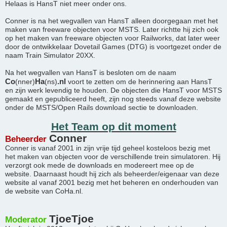
Helaas is HansT niet meer onder ons.
Conner is na het wegvallen van HansT alleen doorgegaan met het
maken van freeware objecten voor MSTS. Later richtte hij zich ook
op het maken van freeware objecten voor Railworks, dat later weer
door de ontwikkelaar Dovetail Games (DTG) is voortgezet onder de
naam Train Simulator 20XX.
Na het wegvallen van HansT is besloten om de naam
Co
Ha
.nl
(nner)
(ns)
voort te zetten om de herinnering aan HansT
en zijn werk levendig te houden. De objecten die HansT voor MSTS
gemaakt en gepubliceerd heeft, zijn nog steeds vanaf deze website
onder de MSTS/Open Rails download sectie te downloaden.
Het Team op dit moment
Conner
Beheerder
Conner is vanaf 2001 in zijn vrije tijd geheel kosteloos bezig met
het maken van objecten voor de verschillende trein simulatoren. Hij
verzorgt ook mede de downloads en modereert mee op de
website. Daarnaast houdt hij zich als beheerder/eigenaar van deze
website al vanaf 2001 bezig met het beheren en onderhouden van
de website van CoHa.nl.
TjoeTjoe
Moderator