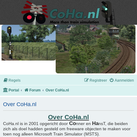
Regels
Registreer
Aanmelden
Portal
Forum
Over CoHa.nl
Over CoHa.nl
Over CoHa.nl
Co
Ha
CoHa.nl is in 2001 opgericht door
nner en
nsT, die beiden
zich als doel hadden gesteld om freeware objecten te maken voor
toen nog alleen Microsoft Train Simulator (MSTS).