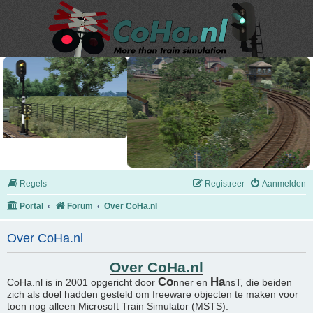
Regels
Registreer
Aanmelden
Portal
Forum
Over CoHa.nl
Over CoHa.nl
Over CoHa.nl
Co
Ha
CoHa.nl is in 2001 opgericht door
nner en
nsT, die beiden
zich als doel hadden gesteld om freeware objecten te maken voor
toen nog alleen Microsoft Train Simulator (MSTS).