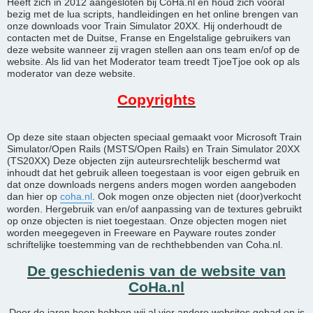
Heeft zich in 2012 aangesloten bij CoHa.nl en houd zich vooral
bezig met de lua scripts, handleidingen en het online brengen van
onze downloads voor Train Simulator 20XX. Hij onderhoudt de
contacten met de Duitse, Franse en Engelstalige gebruikers van
deze website wanneer zij vragen stellen aan ons team en/of op de
website. Als lid van het Moderator team treedt TjoeTjoe ook op als
moderator van deze website.
Copyrights
Op deze site staan objecten speciaal gemaakt voor Microsoft Train
Simulator/Open Rails (MSTS/Open Rails) en Train Simulator 20XX
(TS20XX) Deze objecten zijn auteursrechtelijk beschermd wat
inhoudt dat het gebruik alleen toegestaan is voor eigen gebruik en
dat onze downloads nergens anders mogen worden aangeboden
dan hier op
coha.nl
. Ook mogen onze objecten niet (door)verkocht
worden. Hergebruik van en/of aanpassing van de textures gebruikt
op onze objecten is niet toegestaan. Onze objecten mogen niet
worden meegegeven in Freeware en Payware routes zonder
schriftelijke toestemming van de rechthebbenden van Coha.nl.
De geschiedenis van de website van
CoHa.nl
Door de jaren heen hebben wij al vier andere websites gehad en is