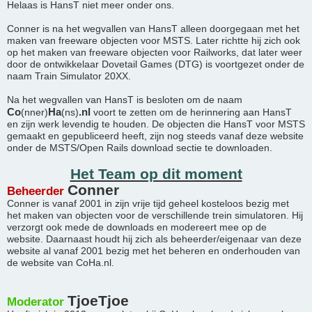
Helaas is HansT niet meer onder ons.
Conner is na het wegvallen van HansT alleen doorgegaan met het
maken van freeware objecten voor MSTS. Later richtte hij zich ook
op het maken van freeware objecten voor Railworks, dat later weer
door de ontwikkelaar Dovetail Games (DTG) is voortgezet onder de
naam Train Simulator 20XX.
Na het wegvallen van HansT is besloten om de naam
Co
Ha
.nl
(nner)
(ns)
voort te zetten om de herinnering aan HansT
en zijn werk levendig te houden. De objecten die HansT voor MSTS
gemaakt en gepubliceerd heeft, zijn nog steeds vanaf deze website
onder de MSTS/Open Rails download sectie te downloaden.
Het Team op dit moment
Conner
Beheerder
Conner is vanaf 2001 in zijn vrije tijd geheel kosteloos bezig met
het maken van objecten voor de verschillende trein simulatoren. Hij
verzorgt ook mede de downloads en modereert mee op de
website. Daarnaast houdt hij zich als beheerder/eigenaar van deze
website al vanaf 2001 bezig met het beheren en onderhouden van
de website van CoHa.nl.
TjoeTjoe
Moderator