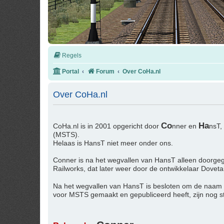
Regels
Portal
Forum
Over CoHa.nl
Over CoHa.nl
Co
Ha
CoHa.nl is in 2001 opgericht door
nner en
nsT,
(MSTS).
Helaas is HansT niet meer onder ons.
Conner is na het wegvallen van HansT alleen doorgeg
Railworks, dat later weer door de ontwikkelaar Dovet
Na het wegvallen van HansT is besloten om de naam
voor MSTS gemaakt en gepubliceerd heeft, zijn nog 