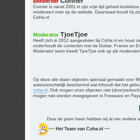
Conner
Beheerder
Conner is vanaf 2001 in zijn vrije tijd geheel kostel
modereert mee op de website. Daarnaast houdt hij zi
CoHa.nl.
TjoeTjoe
Moderator
Heeft zich in 2012 aangesloten bij CoHa.nl en houd zi
onderhoudt de contacten met de Duitse, Franse en Eng
Moderator team treedt TjoeTjoe ook op als moderator
Op deze site staan objecten speciaal gemaakt voor M
auteursrechtelijk beschermd wat inhoudt dat het geb
coha.nl
. Ook mogen onze objecten niet (door)verkocht
mogen niet worden meegegeven in Freeware en Paywar
Door de jaren heen hebben wij al vier andere w
~~ Het Team van Coha.nl ~~