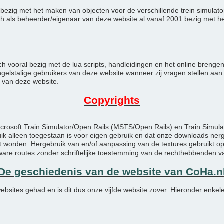
oos bezig met het maken van objecten voor de verschillende trein simula
ch als beheerder/eigenaar van deze website al vanaf 2001 bezig met 
ch vooral bezig met de lua scripts, handleidingen en het online breng
elstalige gebruikers van deze website wanneer zij vragen stellen aan o
 van deze website.
Copyrights
icrosoft Train Simulator/Open Rails (MSTS/Open Rails) en Train Simul
ruik alleen toegestaan is voor eigen gebruik en dat onze downloads 
 worden. Hergebruik van en/of aanpassing van de textures gebruikt op
e routes zonder schriftelijke toestemming van de rechthebbenden v
De geschiedenis van de website van CoHa.n
ebsites gehad en is dit dus onze vijfde website zover. Hieronder enkel