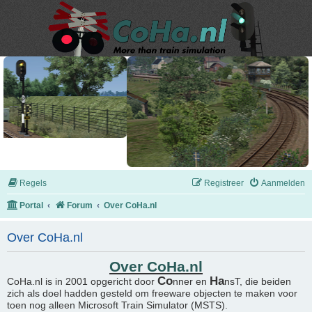
Regels
Registreer
Aanmelden
Portal
Forum
Over CoHa.nl
Over CoHa.nl
Over CoHa.nl
Co
Ha
CoHa.nl is in 2001 opgericht door
nner en
nsT, die beiden
zich als doel hadden gesteld om freeware objecten te maken voor
toen nog alleen Microsoft Train Simulator (MSTS).