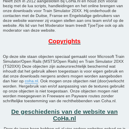
Heeft zich in 2012 aangesloten bij CoHa.nl en houd zich vooral
bezig met de lua scripts, handleidingen en het online brengen van
onze downloads voor Train Simulator 20XX. Hij onderhoudt de
contacten met de Duitse, Franse en Engelstalige gebruikers van
deze website wanneer zij vragen stellen aan ons team en/of op de
website. Als lid van het Moderator team treedt TjoeTjoe ook op als
moderator van deze website.
Copyrights
Op deze site staan objecten speciaal gemaakt voor Microsoft Train
Simulator/Open Rails (MSTS/Open Rails) en Train Simulator 20XX
(TS20XX) Deze objecten zijn auteursrechtelijk beschermd wat
inhoudt dat het gebruik alleen toegestaan is voor eigen gebruik en
dat onze downloads nergens anders mogen worden aangeboden
dan hier op
coha.nl
. Ook mogen onze objecten niet (door)verkocht
worden. Hergebruik van en/of aanpassing van de textures gebruikt
op onze objecten is niet toegestaan. Onze objecten mogen niet
worden meegegeven in Freeware en Payware routes zonder
schriftelijke toestemming van de rechthebbenden van Coha.nl.
De geschiedenis van de website van
CoHa.nl
Door de jaren heen hebben wij al vier andere websites gehad en is