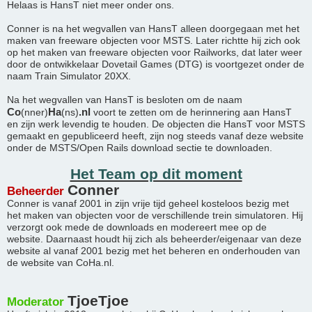
Helaas is HansT niet meer onder ons.
Conner is na het wegvallen van HansT alleen doorgegaan met het
maken van freeware objecten voor MSTS. Later richtte hij zich ook
op het maken van freeware objecten voor Railworks, dat later weer
door de ontwikkelaar Dovetail Games (DTG) is voortgezet onder de
naam Train Simulator 20XX.
Na het wegvallen van HansT is besloten om de naam
Co
Ha
.nl
(nner)
(ns)
voort te zetten om de herinnering aan HansT
en zijn werk levendig te houden. De objecten die HansT voor MSTS
gemaakt en gepubliceerd heeft, zijn nog steeds vanaf deze website
onder de MSTS/Open Rails download sectie te downloaden.
Het Team op dit moment
Conner
Beheerder
Conner is vanaf 2001 in zijn vrije tijd geheel kosteloos bezig met
het maken van objecten voor de verschillende trein simulatoren. Hij
verzorgt ook mede de downloads en modereert mee op de
website. Daarnaast houdt hij zich als beheerder/eigenaar van deze
website al vanaf 2001 bezig met het beheren en onderhouden van
de website van CoHa.nl.
TjoeTjoe
Moderator