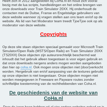
Heeft zich in 2012 aangesloten bij CoHa.nl en houd zich vooral
bezig met de lua scripts, handleidingen en het online brengen van
onze downloads voor Train Simulator 20XX. Hij onderhoudt de
contacten met de Duitse, Franse en Engelstalige gebruikers van
deze website wanneer zij vragen stellen aan ons team en/of op de
website. Als lid van het Moderator team treedt TjoeTjoe ook op als
moderator van deze website.
Copyrights
Op deze site staan objecten speciaal gemaakt voor Microsoft Train
Simulator/Open Rails (MSTS/Open Rails) en Train Simulator 20XX
(TS20XX) Deze objecten zijn auteursrechtelijk beschermd wat
inhoudt dat het gebruik alleen toegestaan is voor eigen gebruik en
dat onze downloads nergens anders mogen worden aangeboden
dan hier op
coha.nl
. Ook mogen onze objecten niet (door)verkocht
worden. Hergebruik van en/of aanpassing van de textures gebruikt
op onze objecten is niet toegestaan. Onze objecten mogen niet
worden meegegeven in Freeware en Payware routes zonder
schriftelijke toestemming van de rechthebbenden van Coha.nl.
De geschiedenis van de website van
CoHa.nl
Door de jaren heen hebben wij al vier andere websites gehad en is