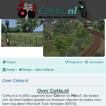
Regels
Registreer
Aanmelden
Portal
Forum
Over CoHa.nl
Over CoHa.nl
Over CoHa.nl
Co
Ha
CoHa.nl is in 2001 opgericht door
nner en
nsT, die beiden
zich als doel hadden gesteld om freeware objecten te maken voor
toen nog alleen Microsoft Train Simulator (MSTS).