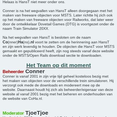
Helaas is HansT niet meer onder ons.
Conner is na het wegvallen van HansT alleen doorgegaan met het
maken van freeware objecten voor MSTS. Later richtte hij zich ook
op het maken van freeware objecten voor Railworks, dat later weer
door de ontwikkelaar Dovetail Games (DTG) is voortgezet onder de
naam Train Simulator 20XX.
Na het wegvallen van HansT is besloten om de naam
Co
Ha
.nl
(nner)
(ns)
voort te zetten om de herinnering aan HansT
en zijn werk levendig te houden. De objecten die HansT voor MSTS
gemaakt en gepubliceerd heeft, zijn nog steeds vanaf deze website
onder de MSTS/Open Rails download sectie te downloaden.
Het Team op dit moment
Conner
Beheerder
Conner is vanaf 2001 in zijn vrije tijd geheel kosteloos bezig met
het maken van objecten voor de verschillende trein simulatoren. Hij
verzorgt ook mede de downloads en modereert mee op de
website. Daarnaast houdt hij zich als beheerder/eigenaar van deze
website al vanaf 2001 bezig met het beheren en onderhouden van
de website van CoHa.nl.
TjoeTjoe
Moderator