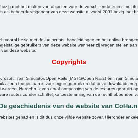
oos bezig met het maken van objecten voor de verschillende trein simula
ch als beheerder/eigenaar van deze website al vanaf 2001 bezig met 
ch vooral bezig met de lua scripts, handleidingen en het online breng
elstalige gebruikers van deze website wanneer zij vragen stellen aan o
 van deze website.
Copyrights
icrosoft Train Simulator/Open Rails (MSTS/Open Rails) en Train Simul
ruik alleen toegestaan is voor eigen gebruik en dat onze downloads 
 worden. Hergebruik van en/of aanpassing van de textures gebruikt op
e routes zonder schriftelijke toestemming van de rechthebbenden v
De geschiedenis van de website van CoHa.n
ebsites gehad en is dit dus onze vijfde website zover. Hieronder enkel