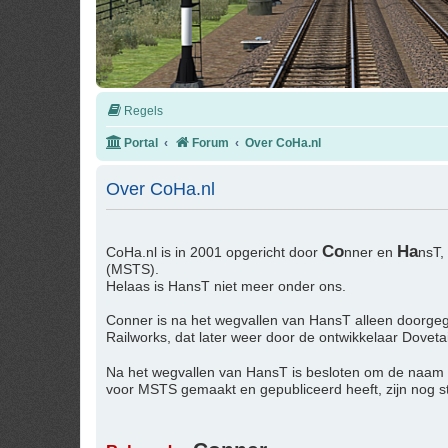
Regels
Portal
Forum
Over CoHa.nl
Over CoHa.nl
Co
Ha
CoHa.nl is in 2001 opgericht door
nner en
nsT,
(MSTS).
Helaas is HansT niet meer onder ons.
Conner is na het wegvallen van HansT alleen doorgeg
Railworks, dat later weer door de ontwikkelaar Dovet
Na het wegvallen van HansT is besloten om de naam
voor MSTS gemaakt en gepubliceerd heeft, zijn nog 