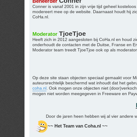
Conner
Beheerder
Conner is vanaf 2001 in zijn vrije tijd geheel kostel
modereert mee op de website. Daarnaast houdt hij zi
CoHa.nl.
TjoeTjoe
Moderator
Heeft zich in 2012 aangesloten bij CoHa.nl en houd zi
onderhoudt de contacten met de Duitse, Franse en Eng
Moderator team treedt TjoeTjoe ook op als moderator
Op deze site staan objecten speciaal gemaakt voor M
auteursrechtelijk beschermd wat inhoudt dat het geb
coha.nl
. Ook mogen onze objecten niet (door)verkocht
mogen niet worden meegegeven in Freeware en Paywar
Door de jaren heen hebben wij al vier andere w
~~ Het Team van Coha.nl ~~