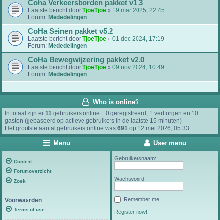
Coha Verkeersborden pakket v1.3
Laatste bericht door
TjoeTjoe
»
19 mar 2025, 22:45
Forum:
Mededelingen
CoHa Seinen pakket v5.2
Laatste bericht door
TjoeTjoe
»
01 dec 2024, 17:19
Forum:
Mededelingen
CoHa Bewegwijzering pakket v2.0
Laatste bericht door
TjoeTjoe
»
09 nov 2024, 10:49
Forum:
Mededelingen
Who is online?
In totaal zijn er
11
gebruikers online :: 0 geregistreerd, 1 verborgen en 10
gasten (gebaseerd op actieve gebruikers in de laatste 15 minuten)
Het grootste aantal gebruikers online was
691
op 12 mei 2026, 05:33
Menu
User menu
Gebruikersnaam:
Content
Forumoverzicht
Wachtwoord:
Zoek
Remember me
Voorwaarden
Terms of use
Register now!