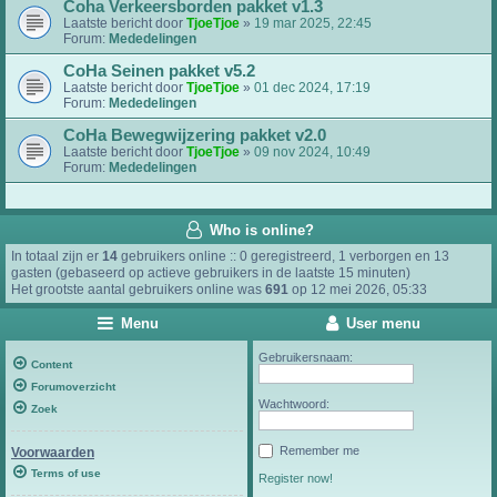
Coha Verkeersborden pakket v1.3
Laatste bericht door
TjoeTjoe
»
19 mar 2025, 22:45
Forum:
Mededelingen
CoHa Seinen pakket v5.2
Laatste bericht door
TjoeTjoe
»
01 dec 2024, 17:19
Forum:
Mededelingen
CoHa Bewegwijzering pakket v2.0
Laatste bericht door
TjoeTjoe
»
09 nov 2024, 10:49
Forum:
Mededelingen
Who is online?
In totaal zijn er
14
gebruikers online :: 0 geregistreerd, 1 verborgen en 13
gasten (gebaseerd op actieve gebruikers in de laatste 15 minuten)
Het grootste aantal gebruikers online was
691
op 12 mei 2026, 05:33
Menu
User menu
Gebruikersnaam:
Content
Forumoverzicht
Wachtwoord:
Zoek
Remember me
Voorwaarden
Terms of use
Register now!