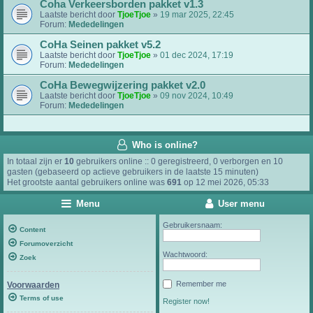
Coha Verkeersborden pakket v1.3
Laatste bericht door
TjoeTjoe
»
19 mar 2025, 22:45
Forum:
Mededelingen
CoHa Seinen pakket v5.2
Laatste bericht door
TjoeTjoe
»
01 dec 2024, 17:19
Forum:
Mededelingen
CoHa Bewegwijzering pakket v2.0
Laatste bericht door
TjoeTjoe
»
09 nov 2024, 10:49
Forum:
Mededelingen
Who is online?
In totaal zijn er
10
gebruikers online :: 0 geregistreerd, 0 verborgen en 10
gasten (gebaseerd op actieve gebruikers in de laatste 15 minuten)
Het grootste aantal gebruikers online was
691
op 12 mei 2026, 05:33
Menu
User menu
Gebruikersnaam:
Content
Forumoverzicht
Wachtwoord:
Zoek
Remember me
Voorwaarden
Terms of use
Register now!