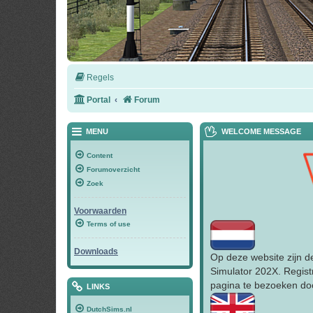
Regels
Portal
Forum
MENU
WELCOME MESSAGE
Content
Forumoverzicht
Zoek
Voorwaarden
Terms of use
Downloads
Op deze website zijn d
Simulator 202X. Regist
pagina te bezoeken doo
LINKS
DutchSims.nl