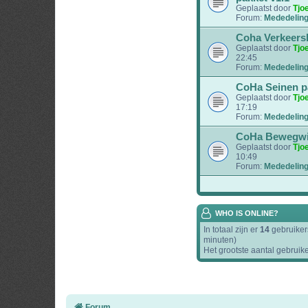
Geplaatst door
Tjo
Forum:
Mededelin
Coha Verkeers
Geplaatst door
Tjo
22:45
Forum:
Mededelin
CoHa Seinen p
Geplaatst door
Tjo
17:19
Forum:
Mededelin
CoHa Bewegwij
Geplaatst door
Tjo
10:49
Forum:
Mededelin
WHO IS ONLINE?
In totaal zijn er
14
gebruikers
minuten)
Het grootste aantal gebruik
Forum