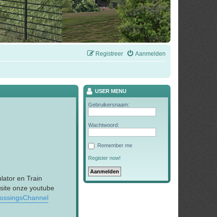
Registreer
Aanmelden
USER MENU
Gebruikersnaam:
Wachtwoord:
Remember me
Register now!
lator en Train
 site onze youtube
rossingsChannel