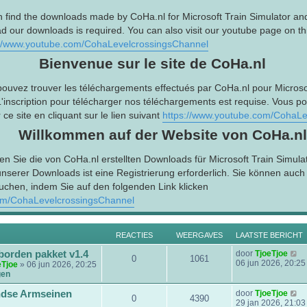
n find the downloads made by CoHa.nl for Microsoft Train Simulator an
d our downloads is required. You can also visit our youtube page on this
://www.youtube.com/CohaLevelcrossingsChannel
Bienvenue sur le site de CoHa.nl
pouvez trouver les téléchargements effectués par CoHa.nl pour Microsof
L'inscription pour télécharger nos téléchargements est requise. Vous p
ce site en cliquant sur le lien suivant
https://www.youtube.com/CohaLe
Willkommen auf der Website von CoHa.nl
en Sie die von CoHa.nl erstellten Downloads für Microsoft Train Simula
serer Downloads ist eine Registrierung erforderlich. Sie können auc
uchen, indem Sie auf den folgenden Link klicken
om/CohaLevelcrossingsChannel
REACTIES
WEERGAVES
LAATSTE BERICHT
B
borden pakket v1.4
door
TjoeTjoe
0
1061
e
06 jun 2026, 20:25
eTjoe
» 06 jun 2026, 20:25
k
gen
i
j
B
dse Armseinen
door
TjoeTjoe
0
4390
k
e
29 jan 2026, 21:03