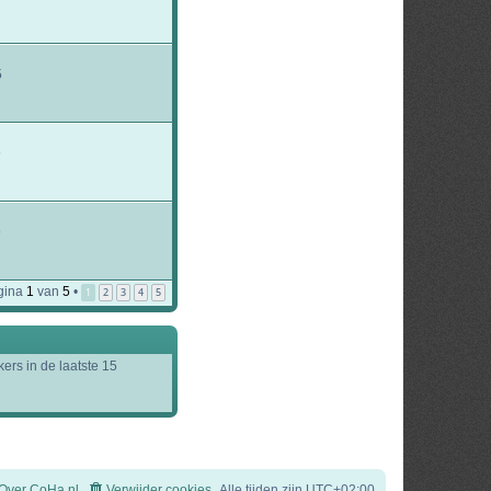
5
9
9
gina
1
van
5
•
1
2
3
4
5
ers in de laatste 15
Over CoHa.nl
Verwijder cookies
Alle tijden zijn
UTC+02:00