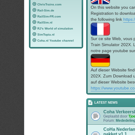
ChrisTrains.com
On this website you ca
Rail-Sim.de
Registration to downloa
RailSim-FR.com
the following link
https
RailSim.nl
RJ's World of simulation
SimTopia.nl
Sur ce site Web, vous 
Coha.nl Youtube channel
Train Simulator 202X. 
notre page youtube sur 
Auf dieser Website find
202X. Zum Download un
auf dieser Website bes
https://www.youtube.c
LATEST NEWS
Coha Verkeers
Geplaatst door
Tjo
Forum:
Mededelin
CoHa Nederlan
pakket v1.1