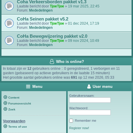
Coha Verkeersborden pakket v1.3
Laatste bericht door
TjoeTjoe
»
19 mar 2025, 22:45
Forum:
Mededelingen
CoHa Seinen pakket v5.2
Laatste bericht door
TjoeTjoe
»
01 dec 2024, 17:19
Forum:
Mededelingen
CoHa Bewegwijzering pakket v2.0
Laatste bericht door
TjoeTjoe
»
09 nov 2024, 10:49
Forum:
Mededelingen
Who is online?
In totaal zijn er
12
gebruikers online :: 0 geregistreerd, 1 verborgen en 11
gasten (gebaseerd op actieve gebruikers in de laatste 15 minuten)
Het grootste aantal gebruikers online was
691
op 12 mei 2026, 05:33
Menu
User menu
Gebruikersnaam:
Content
Forumoverzicht
Wachtwoord:
Zoek
Remember me
Voorwaarden
Terms of use
Register now!