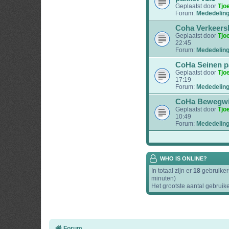
Geplaatst door
Tjo
Forum:
Mededelin
Coha Verkeers
Geplaatst door
Tjo
22:45
Forum:
Mededelin
CoHa Seinen p
Geplaatst door
Tjo
17:19
Forum:
Mededelin
CoHa Bewegwij
Geplaatst door
Tjo
10:49
Forum:
Mededelin
WHO IS ONLINE?
In totaal zijn er
18
gebruikers
minuten)
Het grootste aantal gebruik
Forum