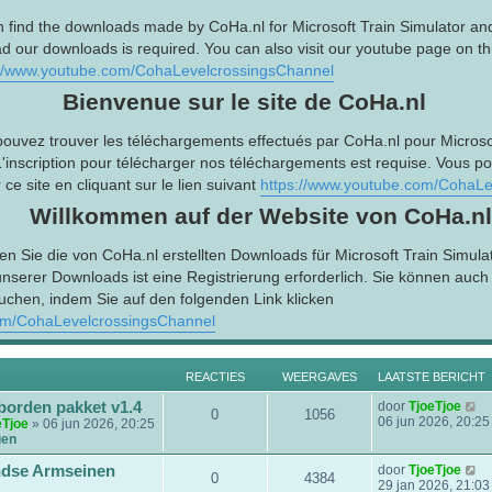
n find the downloads made by CoHa.nl for Microsoft Train Simulator an
d our downloads is required. You can also visit our youtube page on this
://www.youtube.com/CohaLevelcrossingsChannel
Bienvenue sur le site de CoHa.nl
pouvez trouver les téléchargements effectués par CoHa.nl pour Microsof
L'inscription pour télécharger nos téléchargements est requise. Vous p
ce site en cliquant sur le lien suivant
https://www.youtube.com/CohaLe
Willkommen auf der Website von CoHa.nl
en Sie die von CoHa.nl erstellten Downloads für Microsoft Train Simula
serer Downloads ist eine Registrierung erforderlich. Sie können auc
uchen, indem Sie auf den folgenden Link klicken
om/CohaLevelcrossingsChannel
REACTIES
WEERGAVES
LAATSTE BERICHT
B
borden pakket v1.4
door
TjoeTjoe
0
1056
e
06 jun 2026, 20:25
eTjoe
» 06 jun 2026, 20:25
k
gen
i
j
B
dse Armseinen
door
TjoeTjoe
0
4384
k
e
29 jan 2026, 21:03