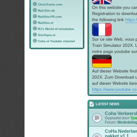
ChrisTrains.com
On this website you ca
Rail-Sim.de
Registration to downloa
RailSim-FR.com
the following link
https
RailSim.nl
RJ's World of simulation
SimTopia.nl
Sur ce site Web, vous 
Coha.nl Youtube channel
Train Simulator 202X. 
notre page youtube sur 
Auf dieser Website find
202X. Zum Download un
auf dieser Website bes
https://www.youtube.c
LATEST NEWS
Coha Verkeers
Geplaatst door
Tjo
Forum:
Mededelin
CoHa Nederlan
pakket v1.1