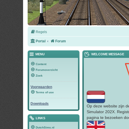
Regels
Portal
Forum
MENU
WELCOME MESSAGE
Content
Forumoverzicht
Zoek
Voorwaarden
Terms of use
Downloads
Op deze website zijn d
Simulator 202X. Regist
pagina te bezoeken doo
LINKS
DutchSims.nl