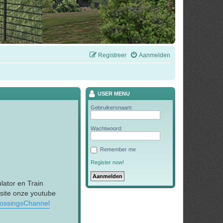
Registreer
Aanmelden
USER MENU
Gebruikersnaam:
Wachtwoord:
Remember me
Register now!
lator en Train
 site onze youtube
rossingsChannel