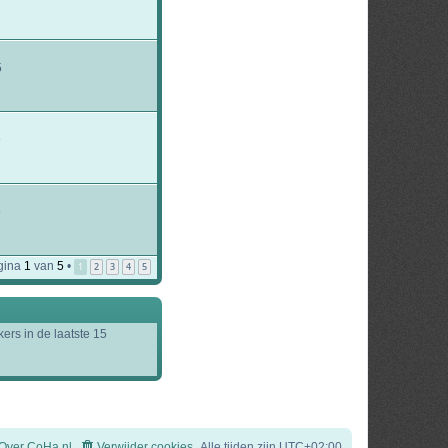
5
9
9
gina
1
van
5
•
1
2
3
4
5
ers in de laatste 15
Over CoHa.nl
Verwijder cookies
Alle tijden zijn
UTC+02:00