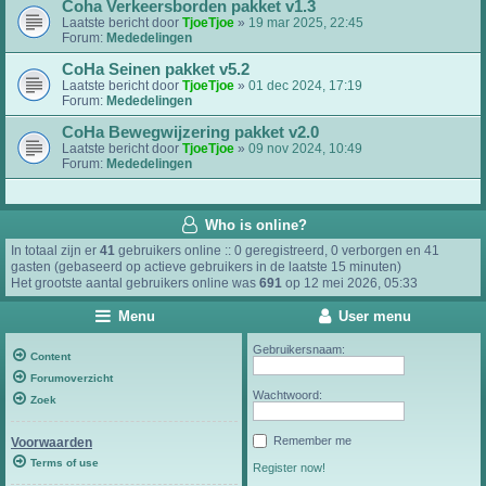
Coha Verkeersborden pakket v1.3
Laatste bericht door
TjoeTjoe
»
19 mar 2025, 22:45
Forum:
Mededelingen
CoHa Seinen pakket v5.2
Laatste bericht door
TjoeTjoe
»
01 dec 2024, 17:19
Forum:
Mededelingen
CoHa Bewegwijzering pakket v2.0
Laatste bericht door
TjoeTjoe
»
09 nov 2024, 10:49
Forum:
Mededelingen
Who is online?
In totaal zijn er
41
gebruikers online :: 0 geregistreerd, 0 verborgen en 41
gasten (gebaseerd op actieve gebruikers in de laatste 15 minuten)
Het grootste aantal gebruikers online was
691
op 12 mei 2026, 05:33
Menu
User menu
Gebruikersnaam:
Content
Forumoverzicht
Wachtwoord:
Zoek
Remember me
Voorwaarden
Terms of use
Register now!