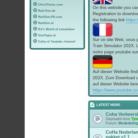
ChrisTrains.com
On this website you ca
Rail-Sim.de
Registration to downloa
RailSim-FR.com
the following link
https
RailSim.nl
RJ's World of simulation
SimTopia.nl
Sur ce site Web, vous 
Coha.nl Youtube channel
Train Simulator 202X. 
notre page youtube sur 
Auf dieser Website find
202X. Zum Download un
auf dieser Website bes
https://www.youtube.c
LATEST NEWS
Coha Verkeers
Geplaatst door
Tjo
Forum:
Mededelin
CoHa Nederlan
pakket v1.1