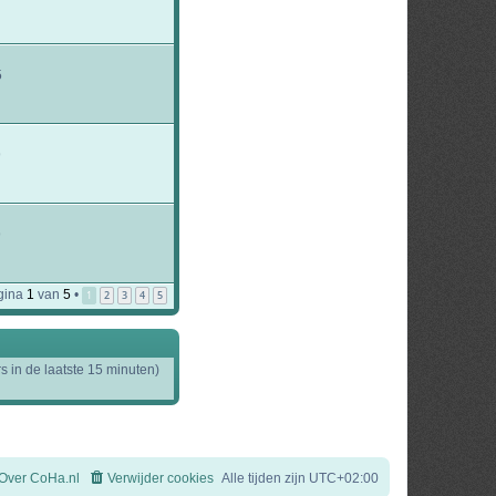
5
9
9
gina
1
van
5
•
1
2
3
4
5
s in de laatste 15 minuten)
Over CoHa.nl
Verwijder cookies
Alle tijden zijn
UTC+02:00