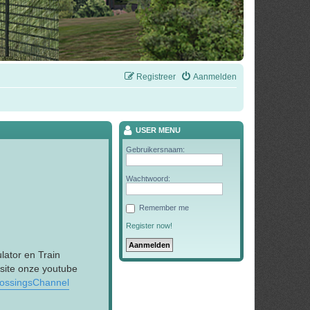
Registreer
Aanmelden
USER MENU
Gebruikersnaam:
Wachtwoord:
Remember me
Register now!
lator en Train
 site onze youtube
rossingsChannel