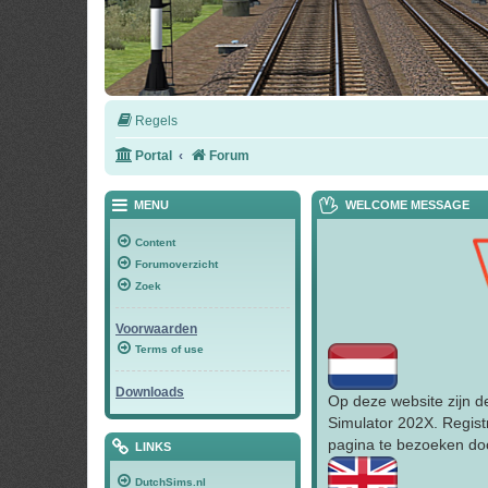
Regels
Portal
Forum
MENU
WELCOME MESSAGE
Content
Forumoverzicht
Zoek
Voorwaarden
Terms of use
Downloads
Op deze website zijn d
Simulator 202X. Regist
pagina te bezoeken doo
LINKS
DutchSims.nl