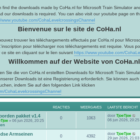
n find the downloads made by CoHa.nl for Microsoft Train Simulator an
d our downloads is required. You can also visit our youtube page on this
://www.youtube.com/CohaLevelcrossingsChannel
Bienvenue sur le site de CoHa.nl
pouvez trouver les téléchargements effectués par CoHa.nl pour Microsof
L'inscription pour télécharger nos téléchargements est requise. Vous p
ce site en cliquant sur le lien suivant
https://www.youtube.com/CohaLe
Willkommen auf der Website von CoHa.nl
en Sie die von CoHa.nl erstellten Downloads für Microsoft Train Simula
serer Downloads ist eine Registrierung erforderlich. Sie können auc
uchen, indem Sie auf den folgenden Link klicken
om/CohaLevelcrossingsChannel
REACTIES
WEERGAVES
LAATSTE BERICHT
B
borden pakket v1.4
door
TjoeTjoe
0
1063
e
06 jun 2026, 20:25
eTjoe
» 06 jun 2026, 20:25
k
gen
i
j
B
dse Armseinen
door
TjoeTjoe
0
4392
k
e
29 jan 2026, 21:03