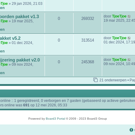
l
k
eTjoe
» 29 jan 2026, 21:03
a
i
gen
a
j
t
k
B
borden pakket v1.3
door
TjoeTjoe
0
269332
s
l
e
19 mar 2025, 22:4
eTjoe
» 19 mar 2025,
t
a
k
e
a
i
gen
b
t
j
e
s
k
B
akket v5.2
door
TjoeTjoe
r
0
313514
t
l
e
01 dec 2024, 17:1
eTjoe
» 01 dec 2024,
i
e
a
k
c
b
a
i
gen
h
e
t
j
t
r
s
k
B
zering pakket v2.0
door
TjoeTjoe
i
0
245368
t
l
e
09 nov 2024, 10:4
eTjoe
» 09 nov 2024,
c
e
a
k
h
b
a
i
gen
t
e
t
j
r
s
21 onderwerpen • Pa
k
i
t
l
c
e
a
h
b
a
t
e
t
online :: 1 geregistreerd, 0 verborgen en 7 gasten (gebaseerd op actieve gebruiker
r
s
ers online was
691
op 12 mei 2026, 05:33
i
t
c
e
h
b
t
e
Powered by
Board3 Portal
© 2009 - 2023 Board3 Group
r
i
c