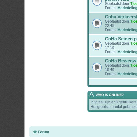
Geplaatst door
Tjo
Forum:
Mededelin
Coha Verkeers
Geplaatst door
Tjo
22:45
Forum:
Mededelin
CoHa Seinen p
Geplaatst door
Tjo
17:19
Forum:
Mededelin
CoHa Bewegwij
Geplaatst door
Tjo
10:49
Forum:
Mededelin
WHO IS ONLINE?
In totaal zijn er
8
gebruikers 
Het grootste aantal gebruik
Forum