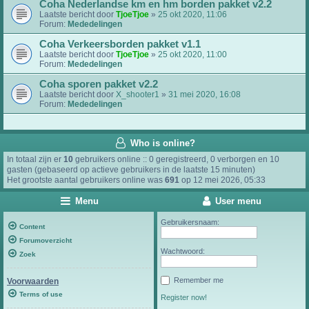
Coha Nederlandse km en hm borden pakket v2.2
Laatste bericht door
TjoeTjoe
»
25 okt 2020, 11:06
Forum:
Mededelingen
Coha Verkeersborden pakket v1.1
Laatste bericht door
TjoeTjoe
»
25 okt 2020, 11:00
Forum:
Mededelingen
Coha sporen pakket v2.2
Laatste bericht door
X_shooter1
»
31 mei 2020, 16:08
Forum:
Mededelingen
Who is online?
In totaal zijn er
10
gebruikers online :: 0 geregistreerd, 0 verborgen en 10
gasten (gebaseerd op actieve gebruikers in de laatste 15 minuten)
Het grootste aantal gebruikers online was
691
op 12 mei 2026, 05:33
Menu
User menu
Gebruikersnaam:
Content
Forumoverzicht
Wachtwoord:
Zoek
Remember me
Voorwaarden
Terms of use
Register now!