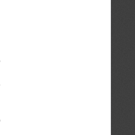
n
,
s