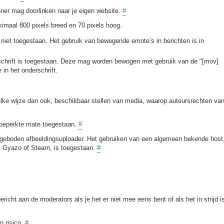
nner mag doorlinken naar je eigen website.
#
imaal 800 pixels breed en 70 pixels hoog.
 niet toegestaan. Het gebruik van bewegende emote’s in berichten is in
erschrift is toegestaan. Deze mag worden bewogen met gebruik van de "[mov]
in het onderschrift.
elke wijze dan ook, beschikbaar stellen van media, waarop auteursrechten va
n beperkte mate toegestaan.
#
ngeboden afbeeldingsuploader. Het gebruiken van een algemeen bekende host
ur, Gyazo of Steam, is toegestaan.
#
richt aan de moderators als je het er niet mee eens bent of als het in strijd i
n risico.
#