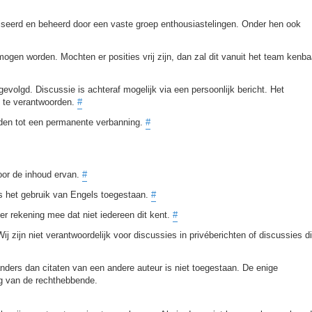
aliseerd en beheerd door een vaste groep enthousiastelingen. Onder hen ook
ogen worden. Mochten er posities vrij zijn, dan zal dit vanuit het team kenba
volgd. Discussie is achteraf mogelijk via een persoonlijk bericht. Het
es te verantwoorden.
#
iden tot een permanente verbanning.
#
voor de inhoud ervan.
#
is het gebruik van Engels toegestaan.
#
er rekening mee dat niet iedereen dit kent.
#
ij zijn niet verantwoordelijk voor discussies in privéberichten of discussies d
nders dan citaten van een andere auteur is niet toegestaan. De enige
ng van de rechthebbende.