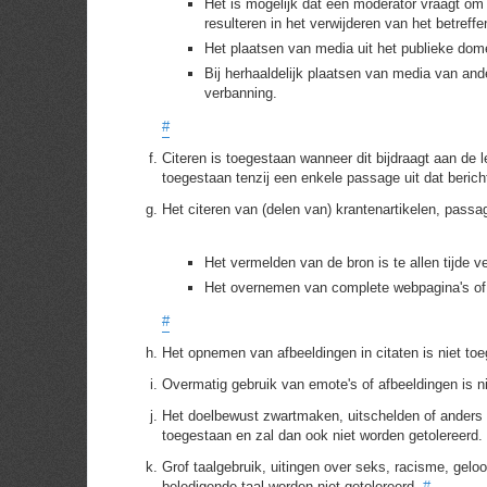
Het is mogelijk dat een moderator vraagt om
resulteren in het verwijderen van het betref
Het plaatsen van media uit het publieke domei
Bij herhaaldelijk plaatsen van media van an
verbanning.
#
Citeren is toegestaan wanneer dit bijdraagt aan de l
toegestaan tenzij een enkele passage uit dat bericht
Het citeren van (delen van) krantenartikelen, passag
Het vermelden van de bron is te allen tijde ve
Het overnemen van complete webpagina's of 
#
Het opnemen van afbeeldingen in citaten is niet to
Overmatig gebruik van emote's of afbeeldingen is n
Het doelbewust zwartmaken, uitschelden of anders 
toegestaan en zal dan ook niet worden getolereerd.
Grof taalgebruik, uitingen over seks, racisme, geloof
beledigende taal worden niet getolereerd.
#