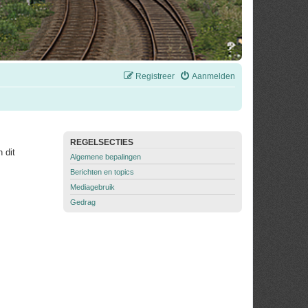
Registreer
Aanmelden
REGELSECTIES
 dit
Algemene bepalingen
Berichten en topics
Mediagebruik
Gedrag