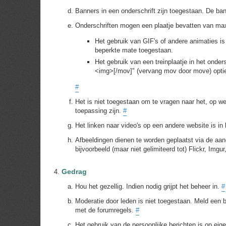
Banners in een onderschrift zijn toegestaan. De ba
Onderschriften mogen een plaatje bevatten van max
Het gebruik van GIF's of andere animaties is
beperkte mate toegestaan.
Het gebruik van een treinplaatje in het ond
<img>[/mov]" (vervang mov door move) optie 
#
Het is niet toegestaan om te vragen naar het, op w
toepassing zijn.
#
Het linken naar video's op een andere website is i
Afbeeldingen dienen te worden geplaatst via de aa
bijvoorbeeld (maar niet gelimiteerd tot) Flickr, Img
Gedrag
Hou het gezellig. Indien nodig grijpt het beheer in.
#
Moderatie door leden is niet toegestaan. Meld een be
met de forumregels.
#
Het gebruik van de persoonlijke berichten is op eige