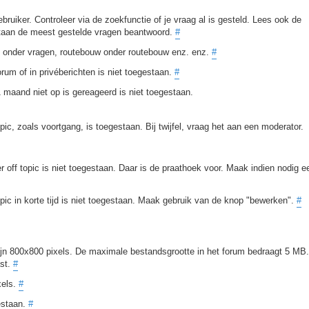
bruiker. Controleer via de zoekfunctie of je vraag al is gesteld. Lees ook de
staan de meest gestelde vragen beantwoord.
#
en onder vragen, routebouw onder routebouw enz. enz.
#
rum of in privéberichten is niet toegestaan.
#
aand niet op is gereageerd is niet toegestaan.
opic, zoals voortgang, is toegestaan. Bij twijfel, vraag het aan een moderator.
r off topic is niet toegestaan. Daar is de praathoek voor. Maak indien nodig e
pic in korte tijd is niet toegestaan. Maak gebruik van de knop "bewerken".
#
ijn 800x800 pixels. De maximale bestandsgrootte in het forum bedraagt 5 MB.
ast.
#
xels.
#
estaan.
#