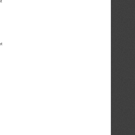
it
et