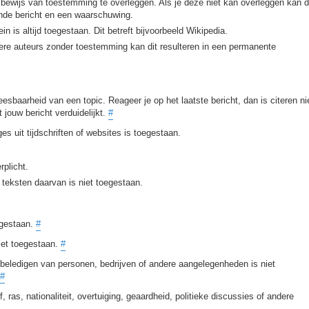
 bewijs van toestemming te overleggen. Als je deze niet kan overleggen kan d
fende bericht en een waarschuwing.
n is altijd toegestaan. Dit betreft bijvoorbeeld Wikipedia.
dere auteurs zonder toestemming kan dit resulteren in een permanente
eesbaarheid van een topic. Reageer je op het laatste bericht, dan is citeren ni
 jouw bericht verduidelijkt.
#
es uit tijdschriften of websites is toegestaan.
rplicht.
teksten daarvan is niet toegestaan.
egestaan.
#
iet toegestaan.
#
beledigen van personen, bedrijven of andere aangelegenheden is niet
#
, ras, nationaliteit, overtuiging, geaardheid, politieke discussies of andere