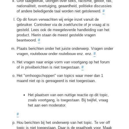
Grof taalgebruik, uitingen over seks, racisme, geloof, ras,
nationaliteit, overtuiging, geaardheid, politieke discussies
of andere beledigende taal worden niet getolereerd.
#
Op dit forum verwachten wij enige inzet vanuit de
gebruiker. Controleer via de zoekfunctie of je vraag al is
gesteld. Lees ook de meegeleverde handleiding van het
product. Hierin staan de meest gestelde vragen
beantwoord.
#
Plaats berichten onder het juiste onderwerp. Vragen onder
vragen, routebouw onder routebouw enz. enz.
#
Het vragen naar enige vorm van voortgang op het forum
of in privéberichten is niet toegestaan.
#
Het "omhoogschoppen" van topics waar meer dan 1
maand niet op is gereageerd is niet toegestaan.
Het plaatsen van een nuttige reactie op dit topic,
zoals voortgang, is toegestaan. Bij twijfel, vraag
het aan een moderator.
#
Hou berichten bij het onderwerp van het topic. Te ver off
topic is niet toegestaan. Daar is de praathoek voor. Maak