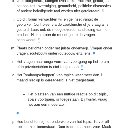
Grof taalgebruik, uitingen over seks, racisme, geloof, ras,
nationaliteit, overtuiging, geaardheid, politieke discussies
of andere beledigende taal worden niet getolereerd.
#
Op dit forum verwachten wij enige inzet vanuit de
gebruiker. Controleer via de zoekfunctie of je vraag al is
gesteld. Lees ook de meegeleverde handleiding van het
product. Hierin staan de meest gestelde vragen
beantwoord.
#
Plaats berichten onder het juiste onderwerp. Vragen onder
vragen, routebouw onder routebouw enz. enz.
#
Het vragen naar enige vorm van voortgang op het forum
of in privéberichten is niet toegestaan.
#
Het "omhoogschoppen" van topics waar meer dan 1
maand niet op is gereageerd is niet toegestaan.
Het plaatsen van een nuttige reactie op dit topic,
zoals voortgang, is toegestaan. Bij twijfel, vraag
het aan een moderator.
#
Hou berichten bij het onderwerp van het topic. Te ver off
topic is niet toegestaan. Daar is de praathoek voor. Maak