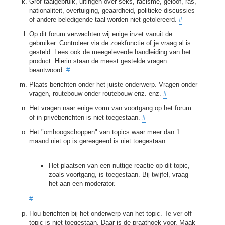
Grof taalgebruik, uitingen over seks, racisme, geloof, ras,
nationaliteit, overtuiging, geaardheid, politieke discussies
of andere beledigende taal worden niet getolereerd.
#
Op dit forum verwachten wij enige inzet vanuit de
gebruiker. Controleer via de zoekfunctie of je vraag al is
gesteld. Lees ook de meegeleverde handleiding van het
product. Hierin staan de meest gestelde vragen
beantwoord.
#
Plaats berichten onder het juiste onderwerp. Vragen onder
vragen, routebouw onder routebouw enz. enz.
#
Het vragen naar enige vorm van voortgang op het forum
of in privéberichten is niet toegestaan.
#
Het "omhoogschoppen" van topics waar meer dan 1
maand niet op is gereageerd is niet toegestaan.
Het plaatsen van een nuttige reactie op dit topic,
zoals voortgang, is toegestaan. Bij twijfel, vraag
het aan een moderator.
#
Hou berichten bij het onderwerp van het topic. Te ver off
topic is niet toegestaan. Daar is de praathoek voor. Maak