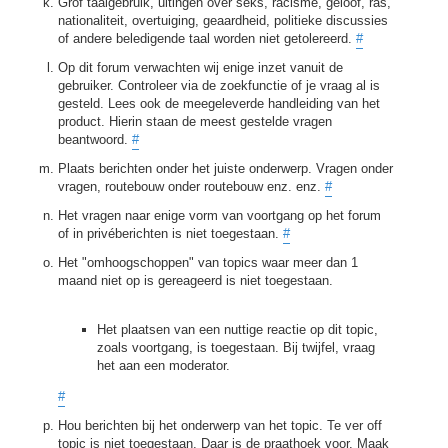
Grof taalgebruik, uitingen over seks, racisme, geloof, ras,
nationaliteit, overtuiging, geaardheid, politieke discussies
of andere beledigende taal worden niet getolereerd.
#
Op dit forum verwachten wij enige inzet vanuit de
gebruiker. Controleer via de zoekfunctie of je vraag al is
gesteld. Lees ook de meegeleverde handleiding van het
product. Hierin staan de meest gestelde vragen
beantwoord.
#
Plaats berichten onder het juiste onderwerp. Vragen onder
vragen, routebouw onder routebouw enz. enz.
#
Het vragen naar enige vorm van voortgang op het forum
of in privéberichten is niet toegestaan.
#
Het "omhoogschoppen" van topics waar meer dan 1
maand niet op is gereageerd is niet toegestaan.
Het plaatsen van een nuttige reactie op dit topic,
zoals voortgang, is toegestaan. Bij twijfel, vraag
het aan een moderator.
#
Hou berichten bij het onderwerp van het topic. Te ver off
topic is niet toegestaan. Daar is de praathoek voor. Maak