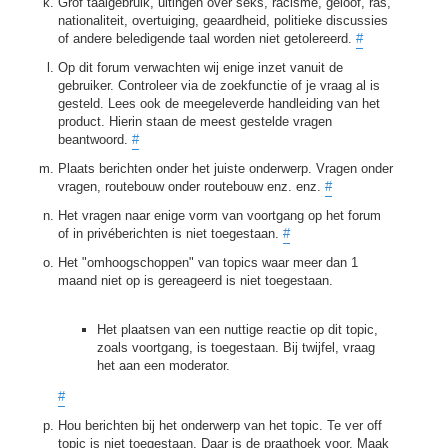
Grof taalgebruik, uitingen over seks, racisme, geloof, ras,
nationaliteit, overtuiging, geaardheid, politieke discussies
of andere beledigende taal worden niet getolereerd.
#
Op dit forum verwachten wij enige inzet vanuit de
gebruiker. Controleer via de zoekfunctie of je vraag al is
gesteld. Lees ook de meegeleverde handleiding van het
product. Hierin staan de meest gestelde vragen
beantwoord.
#
Plaats berichten onder het juiste onderwerp. Vragen onder
vragen, routebouw onder routebouw enz. enz.
#
Het vragen naar enige vorm van voortgang op het forum
of in privéberichten is niet toegestaan.
#
Het "omhoogschoppen" van topics waar meer dan 1
maand niet op is gereageerd is niet toegestaan.
Het plaatsen van een nuttige reactie op dit topic,
zoals voortgang, is toegestaan. Bij twijfel, vraag
het aan een moderator.
#
Hou berichten bij het onderwerp van het topic. Te ver off
topic is niet toegestaan. Daar is de praathoek voor. Maak