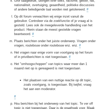
Grof taalgebruik, uitingen over seks, racisme, geloof, ras,
nationaliteit, overtuiging, geaardheid, politieke discussies
of andere beledigende taal worden niet getolereerd.
#
Op dit forum verwachten wij enige inzet vanuit de
gebruiker. Controleer via de zoekfunctie of je vraag al is
gesteld. Lees ook de meegeleverde handleiding van het
product. Hierin staan de meest gestelde vragen
beantwoord.
#
Plaats berichten onder het juiste onderwerp. Vragen onder
vragen, routebouw onder routebouw enz. enz.
#
Het vragen naar enige vorm van voortgang op het forum
of in privéberichten is niet toegestaan.
#
Het "omhoogschoppen" van topics waar meer dan 1
maand niet op is gereageerd is niet toegestaan.
Het plaatsen van een nuttige reactie op dit topic,
zoals voortgang, is toegestaan. Bij twijfel, vraag
het aan een moderator.
#
Hou berichten bij het onderwerp van het topic. Te ver off
topic is niet toegestaan. Daar is de praathoek voor. Maak