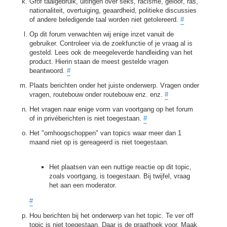
Grof taalgebruik, uitingen over seks, racisme, geloof, ras,
nationaliteit, overtuiging, geaardheid, politieke discussies
of andere beledigende taal worden niet getolereerd.
#
Op dit forum verwachten wij enige inzet vanuit de
gebruiker. Controleer via de zoekfunctie of je vraag al is
gesteld. Lees ook de meegeleverde handleiding van het
product. Hierin staan de meest gestelde vragen
beantwoord.
#
Plaats berichten onder het juiste onderwerp. Vragen onder
vragen, routebouw onder routebouw enz. enz.
#
Het vragen naar enige vorm van voortgang op het forum
of in privéberichten is niet toegestaan.
#
Het "omhoogschoppen" van topics waar meer dan 1
maand niet op is gereageerd is niet toegestaan.
Het plaatsen van een nuttige reactie op dit topic,
zoals voortgang, is toegestaan. Bij twijfel, vraag
het aan een moderator.
#
Hou berichten bij het onderwerp van het topic. Te ver off
topic is niet toegestaan. Daar is de praathoek voor. Maak