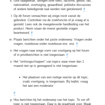
Grof taalgebruik, uitingen over seks, racisme, geloof, ras,
nationaliteit, overtuiging, geaardheid, politieke discussies
of andere beledigende taal worden niet getolereerd.
#
Op dit forum verwachten wij enige inzet vanuit de
gebruiker. Controleer via de zoekfunctie of je vraag al is
gesteld. Lees ook de meegeleverde handleiding van het
product. Hierin staan de meest gestelde vragen
beantwoord.
#
Plaats berichten onder het juiste onderwerp. Vragen onder
vragen, routebouw onder routebouw enz. enz.
#
Het vragen naar enige vorm van voortgang op het forum
of in privéberichten is niet toegestaan.
#
Het "omhoogschoppen" van topics waar meer dan 1
maand niet op is gereageerd is niet toegestaan.
Het plaatsen van een nuttige reactie op dit topic,
zoals voortgang, is toegestaan. Bij twijfel, vraag
het aan een moderator.
#
Hou berichten bij het onderwerp van het topic. Te ver off
topic is niet toegestaan. Daar is de praathoek voor. Maak