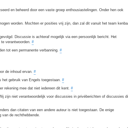
aliseerd en beheerd door een vaste groep enthousiastelingen. Onder hen ook
ogen worden. Mochten er posities vrij zijn, dan zal dit vanuit het team kenba
volgd. Discussie is achteraf mogelijk via een persoonlijk bericht. Het
es te verantwoorden.
#
iden tot een permanente verbanning.
#
voor de inhoud ervan.
#
is het gebruik van Engels toegestaan.
#
er rekening mee dat niet iedereen dit kent.
#
ij zijn niet verantwoordelijk voor discussies in privéberichten of discussies d
nders dan citaten van een andere auteur is niet toegestaan. De enige
ng van de rechthebbende.