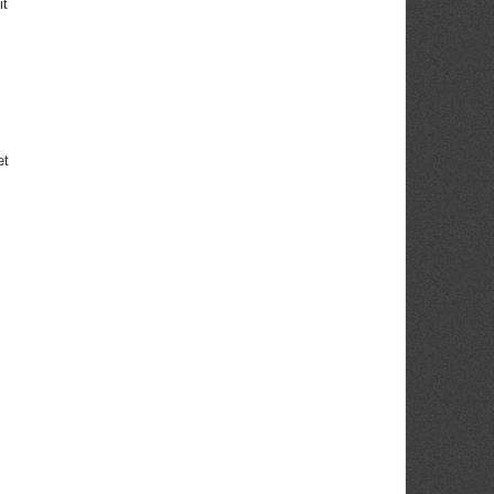
it
et