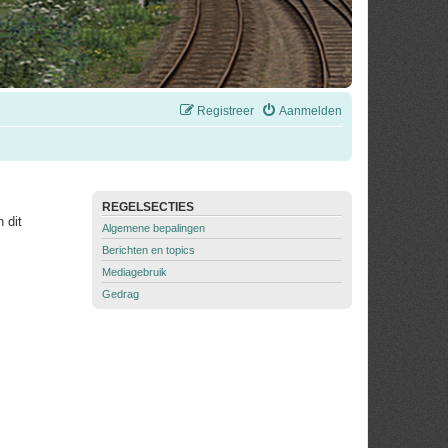
Registreer
Aanmelden
REGELSECTIES
 dit
Algemene bepalingen
Berichten en topics
Mediagebruik
Gedrag