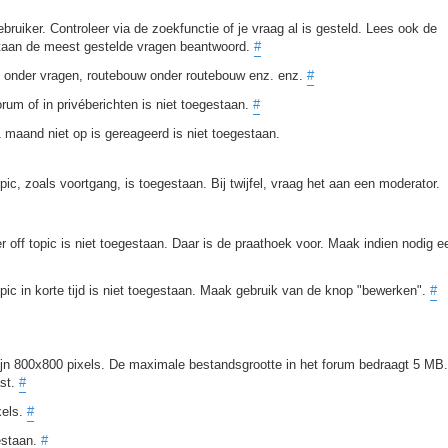
bruiker. Controleer via de zoekfunctie of je vraag al is gesteld. Lees ook de
staan de meest gestelde vragen beantwoord.
#
en onder vragen, routebouw onder routebouw enz. enz.
#
rum of in privéberichten is niet toegestaan.
#
aand niet op is gereageerd is niet toegestaan.
opic, zoals voortgang, is toegestaan. Bij twijfel, vraag het aan een moderator.
r off topic is niet toegestaan. Daar is de praathoek voor. Maak indien nodig e
pic in korte tijd is niet toegestaan. Maak gebruik van de knop "bewerken".
#
ijn 800x800 pixels. De maximale bestandsgrootte in het forum bedraagt 5 MB.
ast.
#
xels.
#
estaan.
#