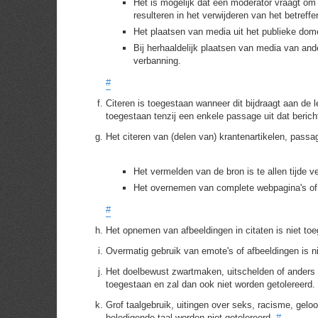
Het is mogelijk dat een moderator vraagt om
resulteren in het verwijderen van het betref
Het plaatsen van media uit het publieke domei
Bij herhaaldelijk plaatsen van media van an
verbanning.
#
Citeren is toegestaan wanneer dit bijdraagt aan de l
toegestaan tenzij een enkele passage uit dat bericht
Het citeren van (delen van) krantenartikelen, passag
Het vermelden van de bron is te allen tijde ve
Het overnemen van complete webpagina's of 
#
Het opnemen van afbeeldingen in citaten is niet to
Overmatig gebruik van emote's of afbeeldingen is n
Het doelbewust zwartmaken, uitschelden of anders 
toegestaan en zal dan ook niet worden getolereerd.
Grof taalgebruik, uitingen over seks, racisme, geloof
beledigende taal worden niet getolereerd.
#