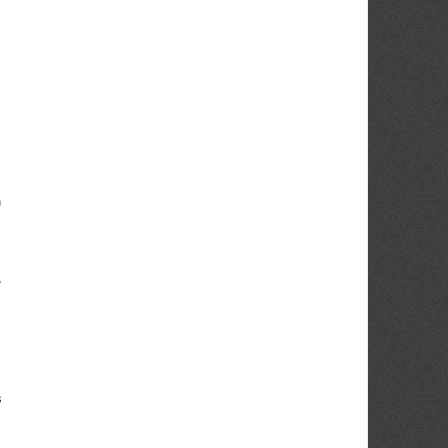
n
,
s