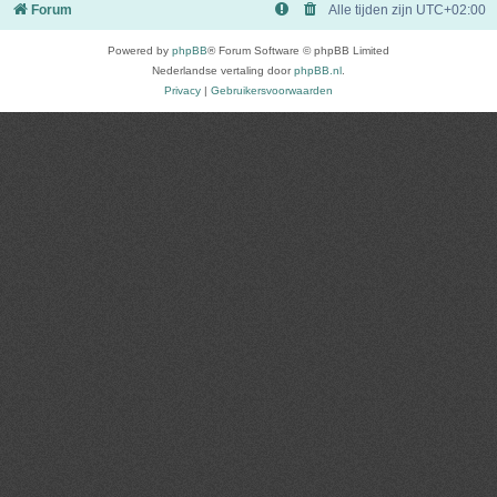
Forum
Alle tijden zijn
UTC+02:00
Powered by
phpBB
® Forum Software © phpBB Limited
Nederlandse vertaling door
phpBB.nl
.
Privacy
|
Gebruikersvoorwaarden