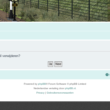
il verwijderen?
Powered by
phpBB
® Forum Software © phpBB Limited
Nederlandse vertaling door
phpBB.nl
.
Privacy
|
Gebruikersvoorwaarden