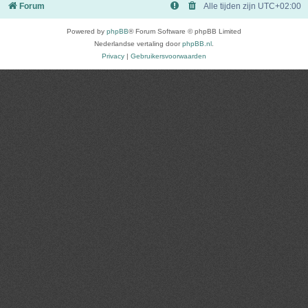
Forum
Alle tijden zijn
UTC+02:00
Powered by
phpBB
® Forum Software © phpBB Limited
Nederlandse vertaling door
phpBB.nl
.
Privacy
|
Gebruikersvoorwaarden