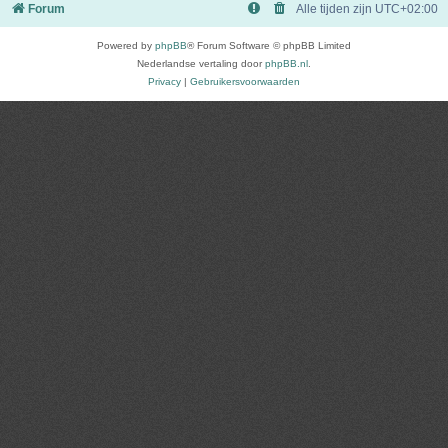
Forum
Alle tijden zijn
UTC+02:00
Powered by
phpBB
® Forum Software © phpBB Limited
Nederlandse vertaling door
phpBB.nl
.
Privacy
|
Gebruikersvoorwaarden