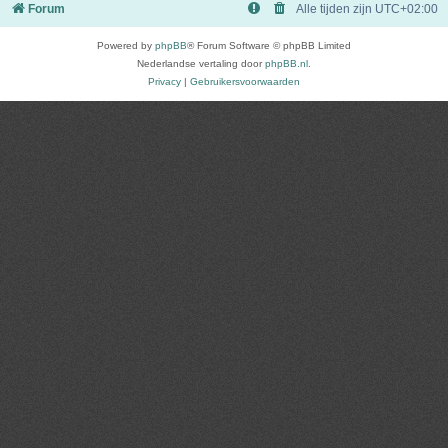
Forum
Alle tijden zijn
UTC+02:00
Powered by
phpBB
® Forum Software © phpBB Limited
Nederlandse vertaling door
phpBB.nl
.
Privacy
|
Gebruikersvoorwaarden