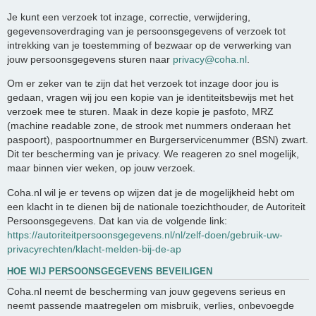
Je kunt een verzoek tot inzage, correctie, verwijdering,
gegevensoverdraging van je persoonsgegevens of verzoek tot
intrekking van je toestemming of bezwaar op de verwerking van
jouw persoonsgegevens sturen naar
privacy@coha.nl
.
Om er zeker van te zijn dat het verzoek tot inzage door jou is
gedaan, vragen wij jou een kopie van je identiteitsbewijs met het
verzoek mee te sturen. Maak in deze kopie je pasfoto, MRZ
(machine readable zone, de strook met nummers onderaan het
paspoort), paspoortnummer en Burgerservicenummer (BSN) zwart.
Dit ter bescherming van je privacy. We reageren zo snel mogelijk,
maar binnen vier weken, op jouw verzoek.
Coha.nl wil je er tevens op wijzen dat je de mogelijkheid hebt om
een klacht in te dienen bij de nationale toezichthouder, de Autoriteit
Persoonsgegevens. Dat kan via de volgende link:
https://autoriteitpersoonsgegevens.nl/nl/zelf-doen/gebruik-uw-
privacyrechten/klacht-melden-bij-de-ap
HOE WIJ PERSOONSGEGEVENS BEVEILIGEN
Coha.nl neemt de bescherming van jouw gegevens serieus en
neemt passende maatregelen om misbruik, verlies, onbevoegde