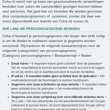
Coha.nl neemt niet op basis van geautomatiseerde verwerkingen
besluiten over zaken die (aanzienlijke) gevolgen kunnen hebben
voor personen. Het gaat hier om besluiten die worden genomen
door computerprogramma's of -systemen, zonder dat daar een
mens (bijvoorbeeld een teamlid van Coha.nl) tussen zit.
HOE LANG WE PERSOONSGEGEVENS BEWAREN
Coha.nl bewaart je persoonsgegevens niet langer dan strikt nodig
is om de doelen te realiseren waarvoor je gegevens worden
verzameld. Wij hanteren de volgende bewaartermijnen voor de
volgende (categorieën) van persoonsgegevens:
(Categorie) persoonsgegevens > Bewaartermijn > Reden
Email Adres
> 6 maanden indien geen activiteit* door de gebruiker>
Om de mogelijkheid te kunnen aanmelden met je account in te loggen
en om bij verlies van je wachtwoord deze te kunnen herstellen.
IP-adres > 6 maanden indien geen activiteit door de gebruiker
> Om
moderatietechnisch de forumregels te kunnen handhaven.
Gegevens over jouw activiteiten op onze website
> 6 maanden indien
geen activiteit door de gebruiker > Om moderatietechnisch de
forumregels te kunnen handhaven.
Gegevens over jouw surfgedrag over verschillende websites heen.
>
Tot 1 jaar > Om een advertentie via het advertentienetwerk van Google
(Adsense) te kunnen tonen, dit wordt afgehandeld door Google zelf en
hiervoor gelden de voorwaarden van deze externe partij.