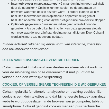
Internetbrowser en apparaat type
> 6 maanden indien geen activiteit
door de gebruiker > Om in te kunnen spelen op de apparaten en
browsers waarmee de site bezocht wordt. Hierdoor kunnen wij bijv.
besluiten meer/minder focus op mobiele apparaten te leggen of
besluiten ondersteuning voor vrijwel niet gebruikte browsers te stoppen.
Optionele gegevens
> 6 maanden indien geen activiteit door de
gebruiker > Als de gebruiker het invullen van deze gegevens ziet als
een meerwaarde voor zijn/haar deelname aan dit forum. Door Coha.nl
wordt niks met deze gegevens gedaan.
*Onder activiteit rekenen wij enige vorm van interactie, zoals bijv.
een forumbericht of download.
DELEN VAN PERSOONSGEGEVENS MET DERDEN
Coha.nl verstrekt uitsluitend aan derden en alleen als dit nodig is
voor de uitvoering van onze overeenkomst met jou of om te
voldoen aan een wettelijke verplichting.
COOKIES, OF VERGELIJKBARE TECHNIEKEN, DIE WIJ GEBRUIKEN
Coha.nl gebruikt functionele, analytische en tracking cookies. Een
cookie is een klein tekstbestand dat bij het eerste bezoek aan deze
website wordt opgeslagen in de browser van je computer, tablet of
smartphone. Coha.nl gebruikt cookies met een puur technische