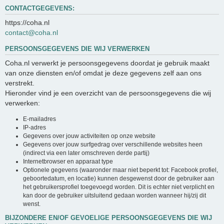
CONTACTGEGEVENS:
https://coha.nl
contact@coha.nl
PERSOONSGEGEVENS DIE WIJ VERWERKEN
Coha.nl verwerkt je persoonsgegevens doordat je gebruik maakt
van onze diensten en/of omdat je deze gegevens zelf aan ons
verstrekt.
Hieronder vind je een overzicht van de persoonsgegevens die wij
verwerken:
E-mailadres
IP-adres
Gegevens over jouw activiteiten op onze website
Gegevens over jouw surfgedrag over verschillende websites heen
(indirect via een later omschreven derde partij)
Internetbrowser en apparaat type
Optionele gegevens (waaronder maar niet beperkt tot: Facebook profiel,
geboortedatum, en locatie) kunnen desgewenst door de gebruiker aan
het gebruikersprofiel toegevoegd worden. Dit is echter niet verplicht en
kan door de gebruiker uitsluitend gedaan worden wanneer hij/zij dit
wenst.
BIJZONDERE EN/OF GEVOELIGE PERSOONSGEGEVENS DIE WIJ