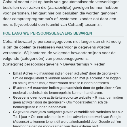
Coha.nl neemt niet op basis van geautomatiseerde verwerkingen
besluiten over zaken die (aanzienlijke) gevolgen kunnen hebben
voor personen. Het gaat hier om besluiten die worden genomen
door computerprogramma's of -systemen, zonder dat daar een
mens (bijvoorbeeld een teamlid van Coha.nl) tussen zit.
HOE LANG WE PERSOONSGEGEVENS BEWAREN
Coha.nl bewaart je persoonsgegevens niet langer dan strikt nodig
is om de doelen te realiseren waarvoor je gegevens worden
verzameld. Wij hanteren de volgende bewaartermijnen voor de
volgende (categorieën) van persoonsgegevens:
(Categorie) persoonsgegevens > Bewaartermijn > Reden
Email Adres
> 6 maanden indien geen activiteit* door de gebruiker>
Om de mogelijkheid te kunnen aanmelden met je account in te loggen
en om bij verlies van je wachtwoord deze te kunnen herstellen.
IP-adres > 6 maanden indien geen activiteit door de gebruiker
> Om
moderatietechnisch de forumregels te kunnen handhaven.
Gegevens over jouw activiteiten op onze website
> 6 maanden indien
geen activiteit door de gebruiker > Om moderatietechnisch de
forumregels te kunnen handhaven.
Gegevens over jouw surfgedrag over verschillende websites heen.
>
Tot 1 jaar > Om een advertentie via het advertentienetwerk van Google
(Adsense) te kunnen tonen, dit wordt afgehandeld door Google zelf en
hiervoor gelden de voorwaarden van deze externe partij.