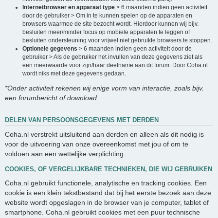
Internetbrowser en apparaat type
> 6 maanden indien geen activiteit
door de gebruiker > Om in te kunnen spelen op de apparaten en
browsers waarmee de site bezocht wordt. Hierdoor kunnen wij bijv.
besluiten meer/minder focus op mobiele apparaten te leggen of
besluiten ondersteuning voor vrijwel niet gebruikte browsers te stoppen.
Optionele gegevens
> 6 maanden indien geen activiteit door de
gebruiker > Als de gebruiker het invullen van deze gegevens ziet als
een meerwaarde voor zijn/haar deelname aan dit forum. Door Coha.nl
wordt niks met deze gegevens gedaan.
*Onder activiteit rekenen wij enige vorm van interactie, zoals bijv.
een forumbericht of download.
DELEN VAN PERSOONSGEGEVENS MET DERDEN
Coha.nl verstrekt uitsluitend aan derden en alleen als dit nodig is
voor de uitvoering van onze overeenkomst met jou of om te
voldoen aan een wettelijke verplichting.
COOKIES, OF VERGELIJKBARE TECHNIEKEN, DIE WIJ GEBRUIKEN
Coha.nl gebruikt functionele, analytische en tracking cookies. Een
cookie is een klein tekstbestand dat bij het eerste bezoek aan deze
website wordt opgeslagen in de browser van je computer, tablet of
smartphone. Coha.nl gebruikt cookies met een puur technische