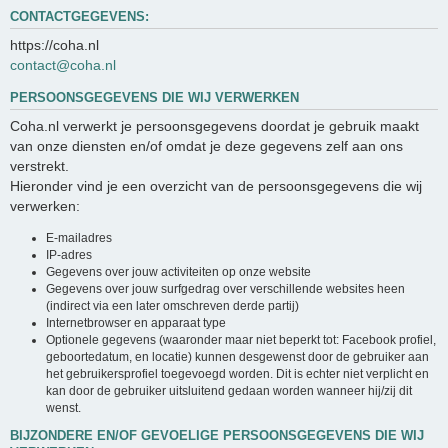
CONTACTGEGEVENS:
https://coha.nl
contact@coha.nl
PERSOONSGEGEVENS DIE WIJ VERWERKEN
Coha.nl verwerkt je persoonsgegevens doordat je gebruik maakt
van onze diensten en/of omdat je deze gegevens zelf aan ons
verstrekt.
Hieronder vind je een overzicht van de persoonsgegevens die wij
verwerken:
E-mailadres
IP-adres
Gegevens over jouw activiteiten op onze website
Gegevens over jouw surfgedrag over verschillende websites heen
(indirect via een later omschreven derde partij)
Internetbrowser en apparaat type
Optionele gegevens (waaronder maar niet beperkt tot: Facebook profiel,
geboortedatum, en locatie) kunnen desgewenst door de gebruiker aan
het gebruikersprofiel toegevoegd worden. Dit is echter niet verplicht en
kan door de gebruiker uitsluitend gedaan worden wanneer hij/zij dit
wenst.
BIJZONDERE EN/OF GEVOELIGE PERSOONSGEGEVENS DIE WIJ