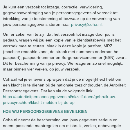
Je kunt een verzoek tot inzage, correctie, verwijdering,
gegevensoverdraging van je persoonsgegevens of verzoek tot
intrekking van je toestemming of bezwaar op de verwerking van
jouw persoonsgegevens sturen naar
privacy@coha.nl
.
Om er zeker van te zijn dat het verzoek tot inzage door jou is
gedaan, vragen wij jou een kopie van je identiteitsbewijs met het
verzoek mee te sturen. Maak in deze kopie je pasfoto, MRZ
(machine readable zone, de strook met nummers onderaan het
paspoort), paspoortnummer en Burgerservicenummer (BSN) zwart.
Dit ter bescherming van je privacy. We reageren zo snel mogelijk,
maar binnen vier weken, op jouw verzoek.
Coha.nl wil je er tevens op wijzen dat je de mogelijkheid hebt om
een klacht in te dienen bij de nationale toezichthouder, de Autoriteit
Persoonsgegevens. Dat kan via de volgende link:
https://autoriteitpersoonsgegevens.nl/nl/zelf-doen/gebruik-uw-
privacyrechten/klacht-melden-bij-de-ap
HOE WIJ PERSOONSGEGEVENS BEVEILIGEN
Coha.nl neemt de bescherming van jouw gegevens serieus en
neemt passende maatregelen om misbruik, verlies, onbevoegde